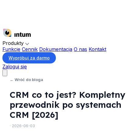
Produkty
Funkcje
Cennik
Dokumentacja
O nas
Kontakt
Wypróbuj za darmo
Zaloguj się
← Wróć do bloga
CRM co to jest? Kompletny
przewodnik po systemach
CRM [2026]
· 2026-06-03