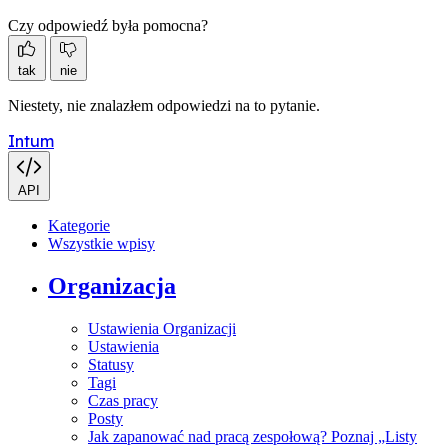
Czy odpowiedź była pomocna?
tak
nie
Niestety, nie znalazłem odpowiedzi na to pytanie.
Intum
API
Kategorie
Wszystkie wpisy
Organizacja
Ustawienia Organizacji
Ustawienia
Statusy
Tagi
Czas pracy
Posty
Jak zapanować nad pracą zespołową? Poznaj „Listy