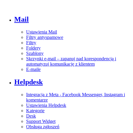
Mail
Ustawienia Mail
Filtry antyspamowe
Filtry
Foldery
Szablony
Skrzynki e-mail – zapanuj nad korespondencją i
automatyzuj komunikację z klientem
E-maile
Helpdesk
Integracja z Meta - Facebook Messenger, Instagram i
komentarze
Ustawienia Helpdesk
Kategorie
Desk
Support Widget
Obsługa zgłoszeń