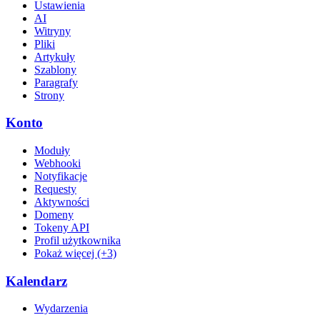
Ustawienia
AI
Witryny
Pliki
Artykuły
Szablony
Paragrafy
Strony
Konto
Moduły
Webhooki
Notyfikacje
Requesty
Aktywności
Domeny
Tokeny API
Profil użytkownika
Pokaż więcej (+3)
Kalendarz
Wydarzenia