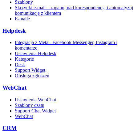
Szablony
Skrzynki e-mail – zapanuj nad korespondencją i automatyzuj
komunikację z klientem
E-maile
Helpdesk
Integracja z Meta - Facebook Messenger, Instagram i
komentarze
Ustawienia Helpdesk
Kategorie
Desk
Support Widget
Obsługa zgłoszeń
WebChat
Ustawienia WebChat
Szablony czatu
Support Chat Widget
WebChat
CRM