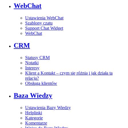
WebChat
Ustawienia WebChat
Szablony czatu
Support Chat Widget
WebChat
CRM
Statusy CRM
Notatki
Interesy
Klient a Kontakt – czym się różnią i jak działa ta
relacja?
Obsługa klientów
Baza Wiedzy
Ustawienia Bazy Wiedzy
Helplinki
Kategorie
Komentarze