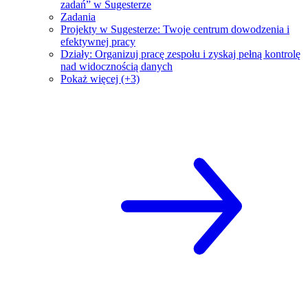
zadań” w Sugesterze
Zadania
Projekty w Sugesterze: Twoje centrum dowodzenia i
efektywnej pracy
Działy: Organizuj pracę zespołu i zyskaj pełną kontrolę
nad widocznością danych
Pokaż więcej (+3)