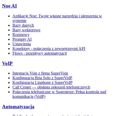
Noe AI
Aplikacje Noe: Twoje własne narzędzia i ulepszenia w
systemie
Bazy danych
Bazy wektorowe
Rozmowy
Prompty AI
Ustawienia
Konektory - połączenia z zewnętrznymi API
Flows - przepływy automatyzacji
VoIP
Integracja Voip z firmą SuperVoip
Konfiguracja Bria Solo z SuperVoIP
Konfiguracja Linphone z SuperVoIP
Call Center — obsługa zgłoszeń telefonicznych
Połączenia telefoniczne w Sugesterze: Pełna kontrola nad
komunikacją (VoIP)
Automatyzacja