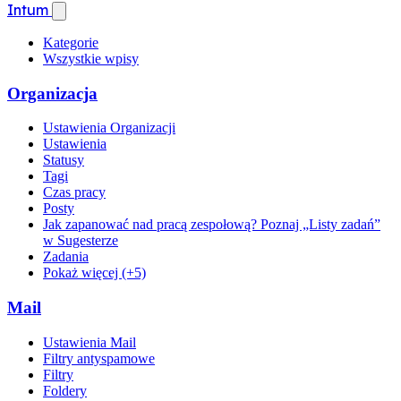
Intum
Kategorie
Wszystkie wpisy
Organizacja
Ustawienia Organizacji
Ustawienia
Statusy
Tagi
Czas pracy
Posty
Jak zapanować nad pracą zespołową? Poznaj „Listy zadań”
w Sugesterze
Zadania
Pokaż więcej (+5)
Mail
Ustawienia Mail
Filtry antyspamowe
Filtry
Foldery