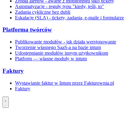
Źródła alertów - awarie z monitoringu jako tickety
Automatyzacje - reguły typu "kiedy, jeśli, to"
Zadania cykliczne bez dubli
Eskalacje (SLA) - tickety, zadania, e-maile i formularze
Platforma twórców
Publikowanie modułów - jak działa wersjonowanie
Tworzenie własnego SaaS-a na bazie intum
Udostępnianie modułów innym użytkownikom
Platform — własne moduły w intum
Faktury
Wystawianie faktur w Intum przez Fakturownia.pl
Faktury