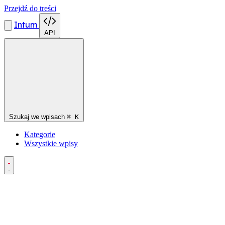
Przejdź do treści
Intum
API
Szukaj we wpisach
⌘
K
Kategorie
Wszystkie wpisy