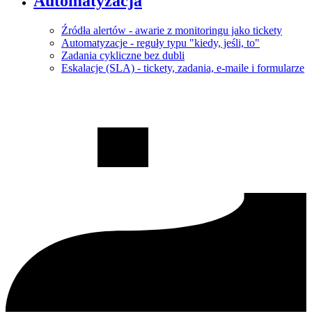
Automatyzacja
Źródła alertów - awarie z monitoringu jako tickety
Automatyzacje - reguły typu "kiedy, jeśli, to"
Zadania cykliczne bez dubli
Eskalacje (SLA) - tickety, zadania, e-maile i formularze