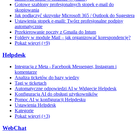
Gotowe szablony profesjonalnych stopek e-mail do
skopiowania
Jak podłączyć skrzynkę Microsoft 365 / Outlook do Sugestera
Ustawienia stopek e-maili: Twórz profesjonalne podpisy
automatycznie
Przekierowanie poczty z Gmaila do Intum
Foldery w module Mail – jak organizować korespondencję?
Pokaż więcej (+9)
Helpdesk
Integracja z Meta - Facebook Messenger, Instagram i
komentarze
Analiza ticketów do bazy wiedzy
Tagi w ticketach
Automatyczne odpowiedzi AI w Widgecie Helpdesk
Konfiguracja AI do obsługi użytkowników
Pomoc AI w konfiguracji Helpdesku
Ustawienia Helpdesk
Kategorie
Pokaż więcej (+3)
WebChat