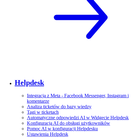
Helpdesk
Integracja z Meta - Facebook Messenger, Instagram i
komentarze
Analiza ticketów do bazy wiedzy
Tagi w ticketach
Automatyczne odpowiedzi AI w Widgecie Helpdesk
Konfiguracja AI do obsługi użytkowników
Pomoc AI w konfiguracji Helpdesku
Ustawienia Helpdesk