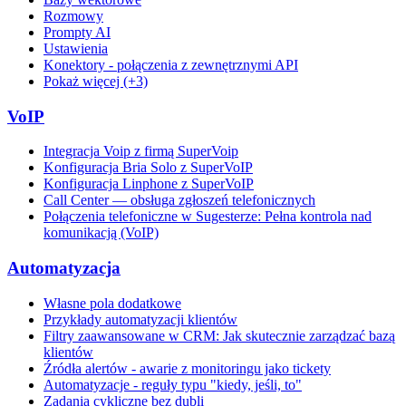
Rozmowy
Prompty AI
Ustawienia
Konektory - połączenia z zewnętrznymi API
Pokaż więcej (+3)
VoIP
Integracja Voip z firmą SuperVoip
Konfiguracja Bria Solo z SuperVoIP
Konfiguracja Linphone z SuperVoIP
Call Center — obsługa zgłoszeń telefonicznych
Połączenia telefoniczne w Sugesterze: Pełna kontrola nad
komunikacją (VoIP)
Automatyzacja
Własne pola dodatkowe
Przykłady automatyzacji klientów
Filtry zaawansowane w CRM: Jak skutecznie zarządzać bazą
klientów
Źródła alertów - awarie z monitoringu jako tickety
Automatyzacje - reguły typu "kiedy, jeśli, to"
Zadania cykliczne bez dubli