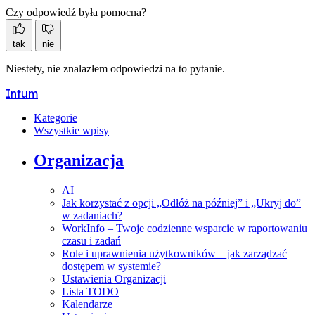
Czy odpowiedź była pomocna?
tak
nie
Niestety, nie znalazłem odpowiedzi na to pytanie.
Intum
Kategorie
Wszystkie wpisy
Organizacja
AI
Jak korzystać z opcji „Odłóż na później” i „Ukryj do”
w zadaniach?
WorkInfo – Twoje codzienne wsparcie w raportowaniu
czasu i zadań
Role i uprawnienia użytkowników – jak zarządzać
dostępem w systemie?
Ustawienia Organizacji
Lista TODO
Kalendarze