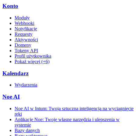
Konto
Moduły
Webhooki
Notyfikacje
Requesty
Aktywności
Domeny
Tokeny API
Profil użytkownika
Pokaż więcej (+6)
Kalendarz
Wydarzenia
Noe AI
Noe AI w Intum: Twoja sztuczna inteligencja na wyciągnięcie
ręki
Aplikacje Noe: Twoje własne narzędzia i ulepszenia w
systemie
Bazy danych
Bazy wektorowe