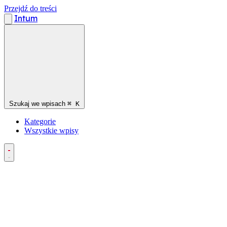
Przejdź do treści
Intum
Szukaj we wpisach
⌘
K
Kategorie
Wszystkie wpisy