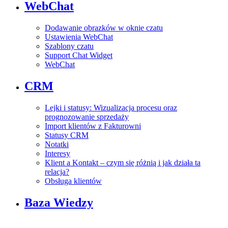
WebChat
Dodawanie obrazków w oknie czatu
Ustawienia WebChat
Szablony czatu
Support Chat Widget
WebChat
CRM
Lejki i statusy: Wizualizacja procesu oraz
prognozowanie sprzedaży
Import klientów z Fakturowni
Statusy CRM
Notatki
Interesy
Klient a Kontakt – czym się różnią i jak działa ta
relacja?
Obsługa klientów
Baza Wiedzy