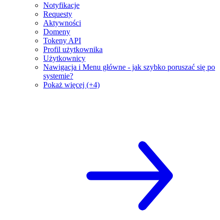
Notyfikacje
Requesty
Aktywności
Domeny
Tokeny API
Profil użytkownika
Użytkownicy
Nawigacja i Menu główne - jak szybko poruszać się po
systemie?
Pokaż więcej (+4)