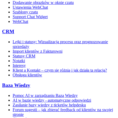
Dodawanie obrazków w oknie czatu
Ustawienia WebChat
Szablony czatu
Support Chat Widget
WebChat
CRM
Lejki i statusy: Wizualizacja procesu oraz prognozowanie
sprzedaży
Import klientów z Fakturowni
Statusy CRM
Notatki
Interesy
Klient a Kontakt – czym się różnią i jak działa ta relacja?
Obsługa klientów
Baza Wiedzy
Pomoc AI w zarządzaniu Bazą Wiedzy
AI w bazie wiedzy - automatyczne odpowiedzi
Zasilanie bazy wiedzy z ticketów helpdesku
Forum sugestii – jak zbierać feedback od klientów na swojej
stronie