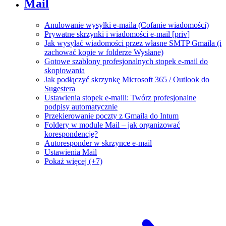
Mail
Anulowanie wysyłki e-maila (Cofanie wiadomości)
Prywatne skrzynki i wiadomości e-mail [priv]
Jak wysyłać wiadomości przez własne SMTP Gmaila (i
zachować kopie w folderze Wysłane)
Gotowe szablony profesjonalnych stopek e-mail do
skopiowania
Jak podłączyć skrzynkę Microsoft 365 / Outlook do
Sugestera
Ustawienia stopek e-maili: Twórz profesjonalne
podpisy automatycznie
Przekierowanie poczty z Gmaila do Intum
Foldery w module Mail – jak organizować
korespondencję?
Autoresponder w skrzynce e-mail
Ustawienia Mail
Pokaż więcej (+7)