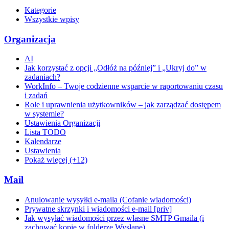
Kategorie
Wszystkie wpisy
Organizacja
AI
Jak korzystać z opcji „Odłóż na później” i „Ukryj do” w
zadaniach?
WorkInfo – Twoje codzienne wsparcie w raportowaniu czasu
i zadań
Role i uprawnienia użytkowników – jak zarządzać dostępem
w systemie?
Ustawienia Organizacji
Lista TODO
Kalendarze
Ustawienia
Pokaż więcej (+12)
Mail
Anulowanie wysyłki e-maila (Cofanie wiadomości)
Prywatne skrzynki i wiadomości e-mail [priv]
Jak wysyłać wiadomości przez własne SMTP Gmaila (i
zachować kopie w folderze Wysłane)