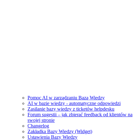
Pomoc AI w zarządzaniu Bazą Wiedzy
AI w bazie wiedzy - automatyczne odpowiedzi
Zasilanie bazy wiedzy z ticketów helpdesku
Forum sugestii – jak zbierać feedback od klientów na
swojej stronie
Changelog
Zakładka Bazy Wiedzy (Widget)
Ustawienia Bazy Wiedzy