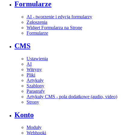
Formularze
AI - tworzenie i edycja formularzy
Zgłoszenia
Widget Formularza na Stronę
Formularze
CMS
Ustawienia
AI
Witryny
Pliki
Artykuły
Szablony
Paragrafy
Artykuły CMS - pola dodatkowe (audio, video)
Strony
Konto
Moduły
Webhooki