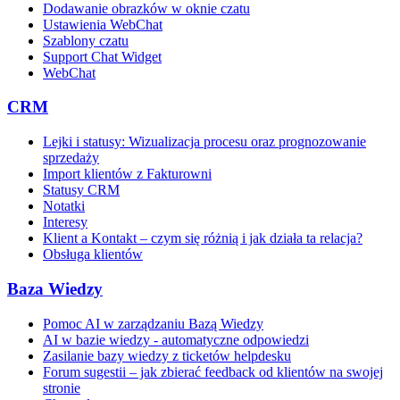
Dodawanie obrazków w oknie czatu
Ustawienia WebChat
Szablony czatu
Support Chat Widget
WebChat
CRM
Lejki i statusy: Wizualizacja procesu oraz prognozowanie
sprzedaży
Import klientów z Fakturowni
Statusy CRM
Notatki
Interesy
Klient a Kontakt – czym się różnią i jak działa ta relacja?
Obsługa klientów
Baza Wiedzy
Pomoc AI w zarządzaniu Bazą Wiedzy
AI w bazie wiedzy - automatyczne odpowiedzi
Zasilanie bazy wiedzy z ticketów helpdesku
Forum sugestii – jak zbierać feedback od klientów na swojej
stronie