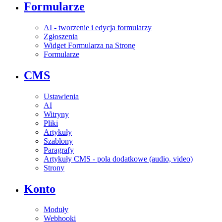
Formularze
AI - tworzenie i edycja formularzy
Zgłoszenia
Widget Formularza na Stronę
Formularze
CMS
Ustawienia
AI
Witryny
Pliki
Artykuły
Szablony
Paragrafy
Artykuły CMS - pola dodatkowe (audio, video)
Strony
Konto
Moduły
Webhooki