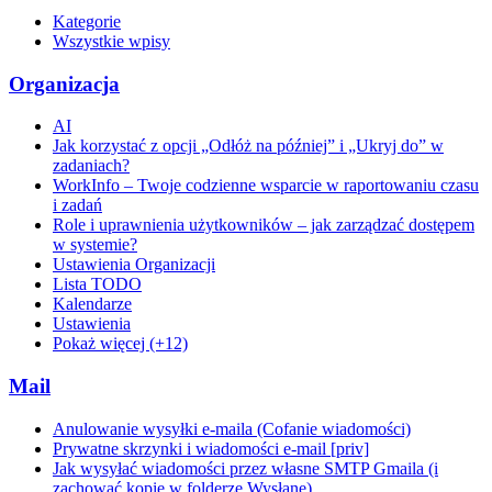
Kategorie
Wszystkie wpisy
Organizacja
AI
Jak korzystać z opcji „Odłóż na później” i „Ukryj do” w
zadaniach?
WorkInfo – Twoje codzienne wsparcie w raportowaniu czasu
i zadań
Role i uprawnienia użytkowników – jak zarządzać dostępem
w systemie?
Ustawienia Organizacji
Lista TODO
Kalendarze
Ustawienia
Pokaż więcej (+12)
Mail
Anulowanie wysyłki e-maila (Cofanie wiadomości)
Prywatne skrzynki i wiadomości e-mail [priv]
Jak wysyłać wiadomości przez własne SMTP Gmaila (i
zachować kopie w folderze Wysłane)