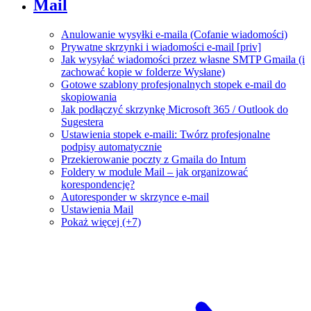
Mail
Anulowanie wysyłki e-maila (Cofanie wiadomości)
Prywatne skrzynki i wiadomości e-mail [priv]
Jak wysyłać wiadomości przez własne SMTP Gmaila (i
zachować kopie w folderze Wysłane)
Gotowe szablony profesjonalnych stopek e-mail do
skopiowania
Jak podłączyć skrzynkę Microsoft 365 / Outlook do
Sugestera
Ustawienia stopek e-maili: Twórz profesjonalne
podpisy automatycznie
Przekierowanie poczty z Gmaila do Intum
Foldery w module Mail – jak organizować
korespondencję?
Autoresponder w skrzynce e-mail
Ustawienia Mail
Pokaż więcej (+7)