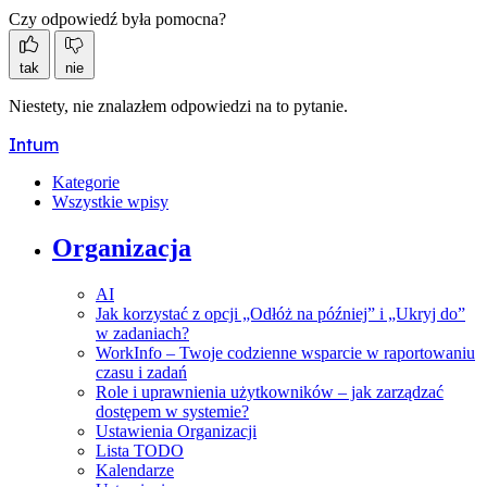
Czy odpowiedź była pomocna?
tak
nie
Niestety, nie znalazłem odpowiedzi na to pytanie.
Intum
Kategorie
Wszystkie wpisy
Organizacja
AI
Jak korzystać z opcji „Odłóż na później” i „Ukryj do”
w zadaniach?
WorkInfo – Twoje codzienne wsparcie w raportowaniu
czasu i zadań
Role i uprawnienia użytkowników – jak zarządzać
dostępem w systemie?
Ustawienia Organizacji
Lista TODO
Kalendarze