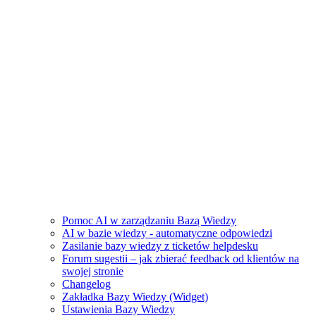
Pomoc AI w zarządzaniu Bazą Wiedzy
AI w bazie wiedzy - automatyczne odpowiedzi
Zasilanie bazy wiedzy z ticketów helpdesku
Forum sugestii – jak zbierać feedback od klientów na
swojej stronie
Changelog
Zakładka Bazy Wiedzy (Widget)
Ustawienia Bazy Wiedzy