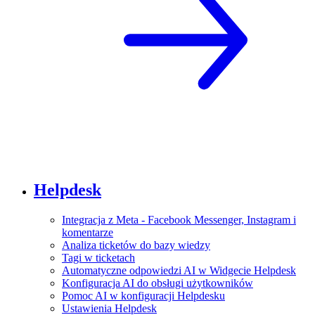
Helpdesk
Integracja z Meta - Facebook Messenger, Instagram i
komentarze
Analiza ticketów do bazy wiedzy
Tagi w ticketach
Automatyczne odpowiedzi AI w Widgecie Helpdesk
Konfiguracja AI do obsługi użytkowników
Pomoc AI w konfiguracji Helpdesku
Ustawienia Helpdesk