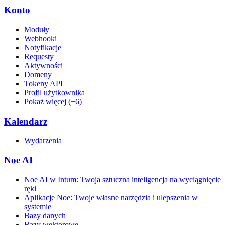
Konto
Moduły
Webhooki
Notyfikacje
Requesty
Aktywności
Domeny
Tokeny API
Profil użytkownika
Pokaż więcej (+6)
Kalendarz
Wydarzenia
Noe AI
Noe AI w Intum: Twoja sztuczna inteligencja na wyciągnięcie
ręki
Aplikacje Noe: Twoje własne narzędzia i ulepszenia w
systemie
Bazy danych
Bazy wektorowe