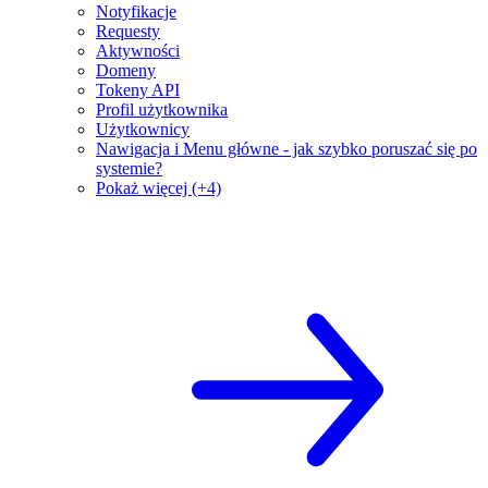
Notyfikacje
Requesty
Aktywności
Domeny
Tokeny API
Profil użytkownika
Użytkownicy
Nawigacja i Menu główne - jak szybko poruszać się po
systemie?
Pokaż więcej (+4)