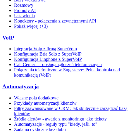
Rozmowy
Prompty AI
Ustawienia
Konektory - połączenia z zewnętrznymi API
Pokaż więcej (+3)
VoIP
Integracja Voip z firmą SuperVoip
Konfiguracja Bria Solo z SuperVoIP
Konfiguracja Linphone z SuperVoIP
Call Center — obsługa zgłoszeń telefonicznych
Połączenia telefoniczne w Sugesterze: Pełna kontrola nad
komunikacją (VoIP)
Automatyzacja
Własne pola dodatkowe
Przykłady automatyzacji klientów
Filtry zaawansowane w CRM: Jak skutecznie zarządzać bazą
klientów
Źródła alertów - awarie z monitoringu jako tickety
Automatyzacje - reguły typu "kiedy, jeśli, to"
Zadania cykliczne bez dubli