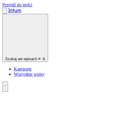
Przejdź do treści
Intum
Szukaj we wpisach
⌘
K
Kategorie
Wszystkie wpisy