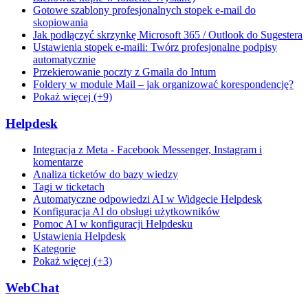
Gotowe szablony profesjonalnych stopek e-mail do
skopiowania
Jak podłączyć skrzynkę Microsoft 365 / Outlook do Sugestera
Ustawienia stopek e-maili: Twórz profesjonalne podpisy
automatycznie
Przekierowanie poczty z Gmaila do Intum
Foldery w module Mail – jak organizować korespondencję?
Pokaż więcej (+9)
Helpdesk
Integracja z Meta - Facebook Messenger, Instagram i
komentarze
Analiza ticketów do bazy wiedzy
Tagi w ticketach
Automatyczne odpowiedzi AI w Widgecie Helpdesk
Konfiguracja AI do obsługi użytkowników
Pomoc AI w konfiguracji Helpdesku
Ustawienia Helpdesk
Kategorie
Pokaż więcej (+3)
WebChat