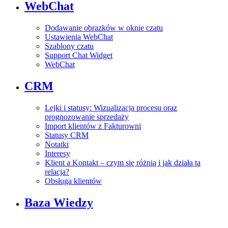
WebChat
Dodawanie obrazków w oknie czatu
Ustawienia WebChat
Szablony czatu
Support Chat Widget
WebChat
CRM
Lejki i statusy: Wizualizacja procesu oraz
prognozowanie sprzedaży
Import klientów z Fakturowni
Statusy CRM
Notatki
Interesy
Klient a Kontakt – czym się różnią i jak działa ta
relacja?
Obsługa klientów
Baza Wiedzy