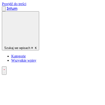
Przejdź do treści
Intum
Szukaj we wpisach
⌘
K
Kategorie
Wszystkie wpisy