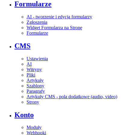
Formularze
AI - tworzenie i edycja formularzy
Zgłoszenia
Widget Formularza na Stronę
Formularze
CMS
Ustawienia
AI
Witryny
Pliki
Artykuły
Szablony
Paragrafy
Artykuły CMS - pola dodatkowe (audio, video)
Strony
Konto
Moduły
Webhooki