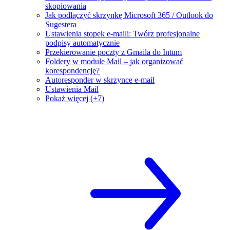
skopiowania
Jak podłączyć skrzynkę Microsoft 365 / Outlook do
Sugestera
Ustawienia stopek e-maili: Twórz profesjonalne
podpisy automatycznie
Przekierowanie poczty z Gmaila do Intum
Foldery w module Mail – jak organizować
korespondencję?
Autoresponder w skrzynce e-mail
Ustawienia Mail
Pokaż więcej (+7)