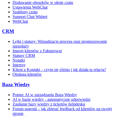
Dodawanie obrazków w oknie czatu
Ustawienia WebChat
Szablony czatu
Support Chat Widget
WebChat
CRM
Lejki i statusy: Wizualizacja procesu oraz prognozowanie
sprzedaży
Import klientów z Fakturowni
Statusy CRM
Notatki
Interesy
Klient a Kontakt – czym się różnią i jak działa ta relacja?
Obsługa klientów
Baza Wiedzy
Pomoc AI w zarządzaniu Bazą Wiedzy
AI w bazie wiedzy - automatyczne odpowiedzi
Zasilanie bazy wiedzy z ticketów helpdesku
Forum sugestii – jak zbierać feedback od klientów na swojej
stronie