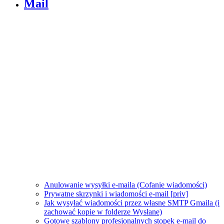
Mail
Anulowanie wysyłki e-maila (Cofanie wiadomości)
Prywatne skrzynki i wiadomości e-mail [priv]
Jak wysyłać wiadomości przez własne SMTP Gmaila (i
zachować kopie w folderze Wysłane)
Gotowe szablony profesjonalnych stopek e-mail do