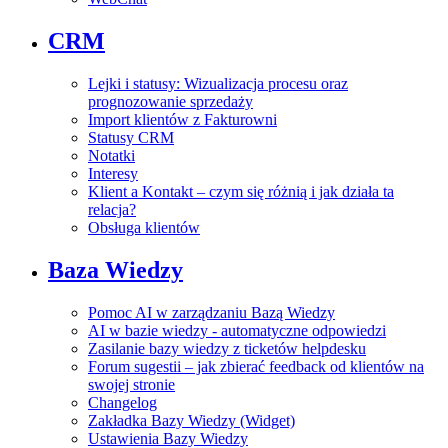
CRM
Lejki i statusy: Wizualizacja procesu oraz
prognozowanie sprzedaży
Import klientów z Fakturowni
Statusy CRM
Notatki
Interesy
Klient a Kontakt – czym się różnią i jak działa ta
relacja?
Obsługa klientów
Baza Wiedzy
Pomoc AI w zarządzaniu Bazą Wiedzy
AI w bazie wiedzy - automatyczne odpowiedzi
Zasilanie bazy wiedzy z ticketów helpdesku
Forum sugestii – jak zbierać feedback od klientów na
swojej stronie
Changelog
Zakładka Bazy Wiedzy (Widget)
Ustawienia Bazy Wiedzy