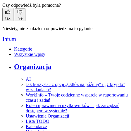
Czy odpowiedź była pomocna?
tak
nie
Niestety, nie znalazłem odpowiedzi na to pytanie.
Intum
Kategorie
Wszystkie wpisy
Organizacja
AI
Jak korzystać z opcji „Odłóż na później” i „Ukryj do”
w zadaniach?
WorkInfo – Twoje codzienne wsparcie w raportowaniu
czasu i zadań
Role i uprawnienia użytkowników – jak zarządzać
dostępem w systemie?
Ustawienia Organizacji
Lista TODO
Kalendarze