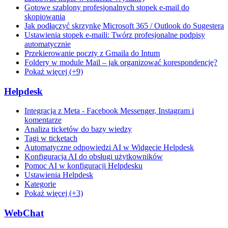
Gotowe szablony profesjonalnych stopek e-mail do
skopiowania
Jak podłączyć skrzynkę Microsoft 365 / Outlook do Sugestera
Ustawienia stopek e-maili: Twórz profesjonalne podpisy
automatycznie
Przekierowanie poczty z Gmaila do Intum
Foldery w module Mail – jak organizować korespondencję?
Pokaż więcej (+9)
Helpdesk
Integracja z Meta - Facebook Messenger, Instagram i
komentarze
Analiza ticketów do bazy wiedzy
Tagi w ticketach
Automatyczne odpowiedzi AI w Widgecie Helpdesk
Konfiguracja AI do obsługi użytkowników
Pomoc AI w konfiguracji Helpdesku
Ustawienia Helpdesk
Kategorie
Pokaż więcej (+3)
WebChat