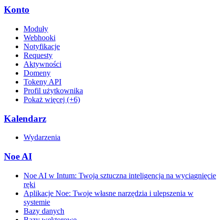
Konto
Moduły
Webhooki
Notyfikacje
Requesty
Aktywności
Domeny
Tokeny API
Profil użytkownika
Pokaż więcej (+6)
Kalendarz
Wydarzenia
Noe AI
Noe AI w Intum: Twoja sztuczna inteligencja na wyciągnięcie
ręki
Aplikacje Noe: Twoje własne narzędzia i ulepszenia w
systemie
Bazy danych
Bazy wektorowe