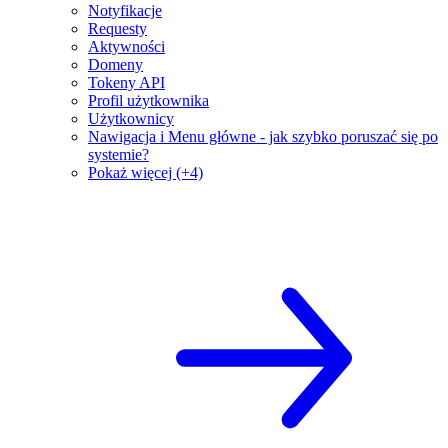
Notyfikacje
Requesty
Aktywności
Domeny
Tokeny API
Profil użytkownika
Użytkownicy
Nawigacja i Menu główne - jak szybko poruszać się po
systemie?
Pokaż więcej (+4)