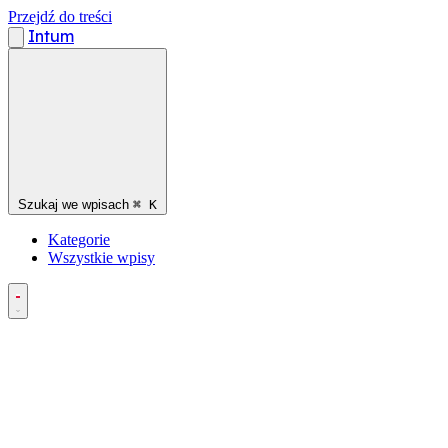
Przejdź do treści
Intum
Szukaj we wpisach
⌘
K
Kategorie
Wszystkie wpisy