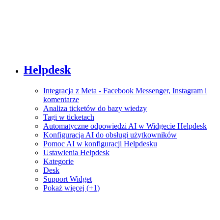
Helpdesk
Integracja z Meta - Facebook Messenger, Instagram i
komentarze
Analiza ticketów do bazy wiedzy
Tagi w ticketach
Automatyczne odpowiedzi AI w Widgecie Helpdesk
Konfiguracja AI do obsługi użytkowników
Pomoc AI w konfiguracji Helpdesku
Ustawienia Helpdesk
Kategorie
Desk
Support Widget
Pokaż więcej (+1)