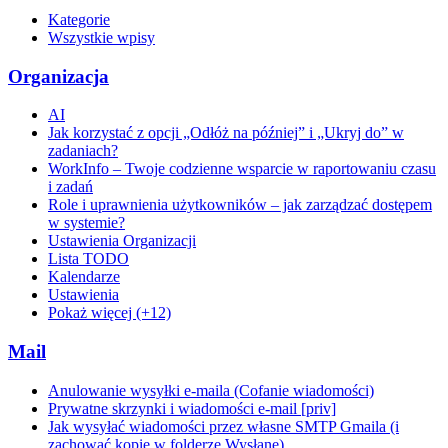
Kategorie
Wszystkie wpisy
Organizacja
AI
Jak korzystać z opcji „Odłóż na później” i „Ukryj do” w
zadaniach?
WorkInfo – Twoje codzienne wsparcie w raportowaniu czasu
i zadań
Role i uprawnienia użytkowników – jak zarządzać dostępem
w systemie?
Ustawienia Organizacji
Lista TODO
Kalendarze
Ustawienia
Pokaż więcej (+12)
Mail
Anulowanie wysyłki e-maila (Cofanie wiadomości)
Prywatne skrzynki i wiadomości e-mail [priv]
Jak wysyłać wiadomości przez własne SMTP Gmaila (i
zachować kopie w folderze Wysłane)