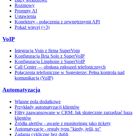
Rozmowy
Prompty AI
Ustawienia
Konektory - połączenia z zewnętrznymi API
Pokaż więcej (+3)
VoIP
Integracja Voip z firmą SuperVoip
Konfiguracja Bria Solo z SuperVoIP
Konfiguracja Linphone z SuperVoIP
Call Center — obsługa zgłoszeń telefonicznych
Połączenia telefoniczne w Sugesterze: Pełna kontrola nad
komunikacją (VoIP)
Automatyzacja
Własne pola dodatkowe
Przykłady automatyzacji klientów
Filtry zaawansowane w CRM: Jak skutecznie zarządzać bazą
klientów
Źródła alertów - awarie z monitoringu jako tickety
Automatyzacje - reguły typu "kiedy, jeśli, to"
Zadania cykliczne bez dubli