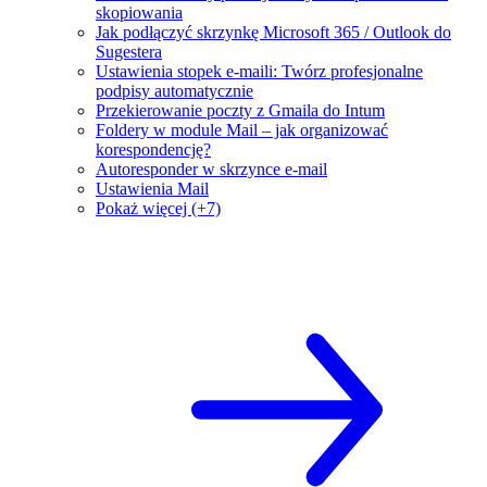
skopiowania
Jak podłączyć skrzynkę Microsoft 365 / Outlook do
Sugestera
Ustawienia stopek e-maili: Twórz profesjonalne
podpisy automatycznie
Przekierowanie poczty z Gmaila do Intum
Foldery w module Mail – jak organizować
korespondencję?
Autoresponder w skrzynce e-mail
Ustawienia Mail
Pokaż więcej (+7)