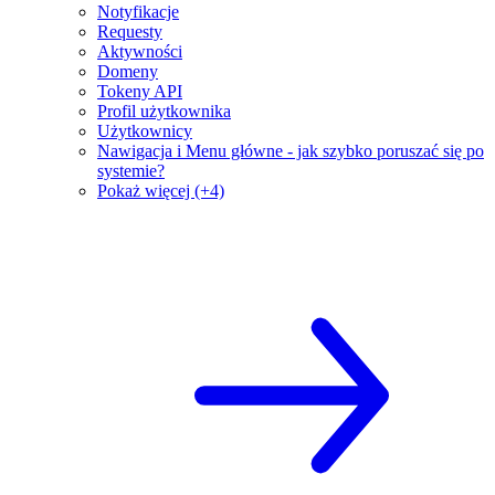
Notyfikacje
Requesty
Aktywności
Domeny
Tokeny API
Profil użytkownika
Użytkownicy
Nawigacja i Menu główne - jak szybko poruszać się po
systemie?
Pokaż więcej (+4)