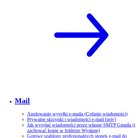
Mail
Anulowanie wysyłki e-maila (Cofanie wiadomości)
Prywatne skrzynki i wiadomości e-mail [priv]
Jak wysyłać wiadomości przez własne SMTP Gmaila (i
zachować kopie w folderze Wysłane)
Gotowe szablony profesjonalnych stopek e-mail do