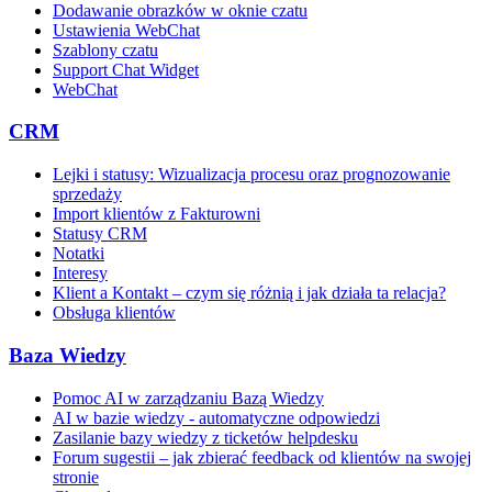
Dodawanie obrazków w oknie czatu
Ustawienia WebChat
Szablony czatu
Support Chat Widget
WebChat
CRM
Lejki i statusy: Wizualizacja procesu oraz prognozowanie
sprzedaży
Import klientów z Fakturowni
Statusy CRM
Notatki
Interesy
Klient a Kontakt – czym się różnią i jak działa ta relacja?
Obsługa klientów
Baza Wiedzy
Pomoc AI w zarządzaniu Bazą Wiedzy
AI w bazie wiedzy - automatyczne odpowiedzi
Zasilanie bazy wiedzy z ticketów helpdesku
Forum sugestii – jak zbierać feedback od klientów na swojej
stronie