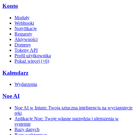
Konto
Moduły
Webhooki
Notyfikacje
Requesty
Aktywności
Domeny
Tokeny API
Profil użytkownika
Pokaż więcej (+6)
Kalendarz
Wydarzenia
Noe AI
Noe AI w Intum: Twoja sztuczna inteligencja na wyciągnięcie
ręki
Aplikacje Noe: Twoje własne narzędzia i ulepszenia w
systemie
Bazy danych
Bazy wektorowe