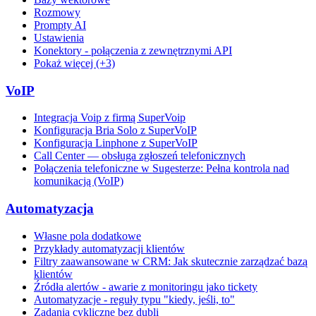
Rozmowy
Prompty AI
Ustawienia
Konektory - połączenia z zewnętrznymi API
Pokaż więcej (+3)
VoIP
Integracja Voip z firmą SuperVoip
Konfiguracja Bria Solo z SuperVoIP
Konfiguracja Linphone z SuperVoIP
Call Center — obsługa zgłoszeń telefonicznych
Połączenia telefoniczne w Sugesterze: Pełna kontrola nad
komunikacją (VoIP)
Automatyzacja
Własne pola dodatkowe
Przykłady automatyzacji klientów
Filtry zaawansowane w CRM: Jak skutecznie zarządzać bazą
klientów
Źródła alertów - awarie z monitoringu jako tickety
Automatyzacje - reguły typu "kiedy, jeśli, to"
Zadania cykliczne bez dubli