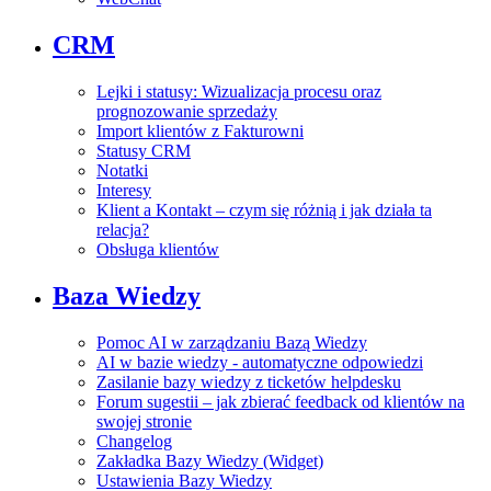
CRM
Lejki i statusy: Wizualizacja procesu oraz
prognozowanie sprzedaży
Import klientów z Fakturowni
Statusy CRM
Notatki
Interesy
Klient a Kontakt – czym się różnią i jak działa ta
relacja?
Obsługa klientów
Baza Wiedzy
Pomoc AI w zarządzaniu Bazą Wiedzy
AI w bazie wiedzy - automatyczne odpowiedzi
Zasilanie bazy wiedzy z ticketów helpdesku
Forum sugestii – jak zbierać feedback od klientów na
swojej stronie
Changelog
Zakładka Bazy Wiedzy (Widget)
Ustawienia Bazy Wiedzy