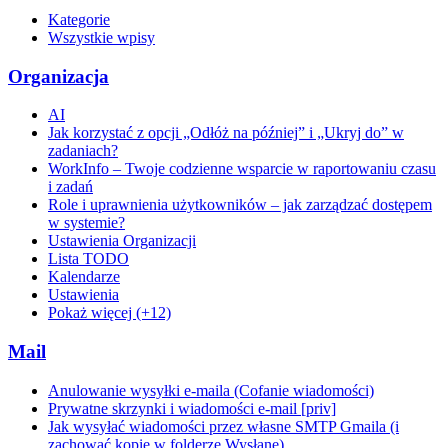
Kategorie
Wszystkie wpisy
Organizacja
AI
Jak korzystać z opcji „Odłóż na później” i „Ukryj do” w
zadaniach?
WorkInfo – Twoje codzienne wsparcie w raportowaniu czasu
i zadań
Role i uprawnienia użytkowników – jak zarządzać dostępem
w systemie?
Ustawienia Organizacji
Lista TODO
Kalendarze
Ustawienia
Pokaż więcej (+12)
Mail
Anulowanie wysyłki e-maila (Cofanie wiadomości)
Prywatne skrzynki i wiadomości e-mail [priv]
Jak wysyłać wiadomości przez własne SMTP Gmaila (i
zachować kopie w folderze Wysłane)