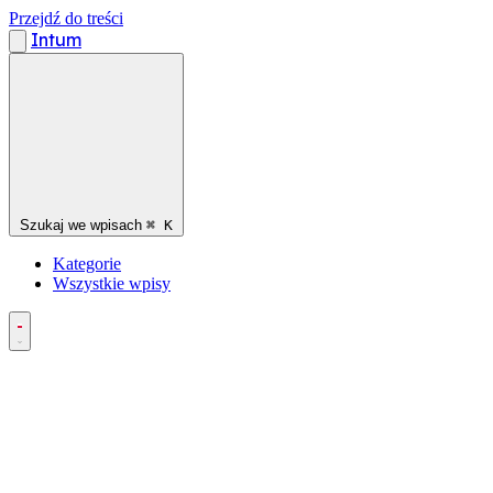
Przejdź do treści
Intum
Szukaj we wpisach
⌘
K
Kategorie
Wszystkie wpisy