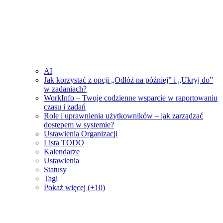
AI
Jak korzystać z opcji „Odłóż na później” i „Ukryj do”
w zadaniach?
WorkInfo – Twoje codzienne wsparcie w raportowaniu
czasu i zadań
Role i uprawnienia użytkowników – jak zarządzać
dostępem w systemie?
Ustawienia Organizacji
Lista TODO
Kalendarze
Ustawienia
Statusy
Tagi
Pokaż więcej (+10)