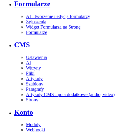
Formularze
AI - tworzenie i edycja formularzy
Zgłoszenia
Widget Formularza na Stronę
Formularze
CMS
Ustawienia
AI
Witryny
Pliki
Artykuły
Szablony
Paragrafy
Artykuły CMS - pola dodatkowe (audio, video)
Strony
Konto
Moduły
Webhooki