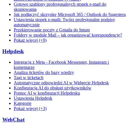
Gotowe szablony profesjonalnych stopek e-mail do
skopiowania
Jak podłączyć skrzynkę Microsoft 365 / Outlook do Sugestera
Ustawienia stopek e-maili: Twórz profesjonalne podpisy
automatycznie
Przekierowanie poczty z Gmaila do Intum
Foldery w module Mail – jak organizować korespondencję?
Pokaż więcej (+9)
Helpdesk
Integracja z Meta - Facebook Messenger, Instagram i
komentarze
Analiza ticketów do bazy wiedzy
Tagi w ticketach
Automatyczne odpowiedzi AI w Widgecie Helpdesk
Konfiguracja AI do obsługi użytkowników
Pomoc AI w konfiguracji Helpdesku
Ustawienia Helpdesk
Kategorie
Pokaż więcej (+3)
WebChat