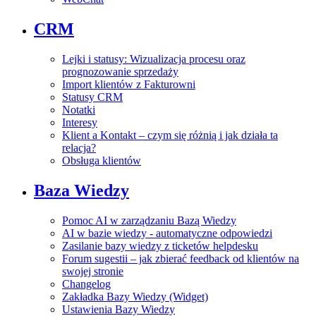
CRM
Lejki i statusy: Wizualizacja procesu oraz
prognozowanie sprzedaży
Import klientów z Fakturowni
Statusy CRM
Notatki
Interesy
Klient a Kontakt – czym się różnią i jak działa ta
relacja?
Obsługa klientów
Baza Wiedzy
Pomoc AI w zarządzaniu Bazą Wiedzy
AI w bazie wiedzy - automatyczne odpowiedzi
Zasilanie bazy wiedzy z ticketów helpdesku
Forum sugestii – jak zbierać feedback od klientów na
swojej stronie
Changelog
Zakładka Bazy Wiedzy (Widget)
Ustawienia Bazy Wiedzy