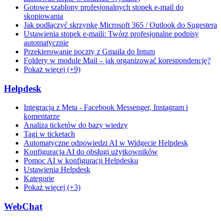
Gotowe szablony profesjonalnych stopek e-mail do
skopiowania
Jak podłączyć skrzynkę Microsoft 365 / Outlook do Sugestera
Ustawienia stopek e-maili: Twórz profesjonalne podpisy
automatycznie
Przekierowanie poczty z Gmaila do Intum
Foldery w module Mail – jak organizować korespondencję?
Pokaż więcej (+9)
Helpdesk
Integracja z Meta - Facebook Messenger, Instagram i
komentarze
Analiza ticketów do bazy wiedzy
Tagi w ticketach
Automatyczne odpowiedzi AI w Widgecie Helpdesk
Konfiguracja AI do obsługi użytkowników
Pomoc AI w konfiguracji Helpdesku
Ustawienia Helpdesk
Kategorie
Pokaż więcej (+3)
WebChat