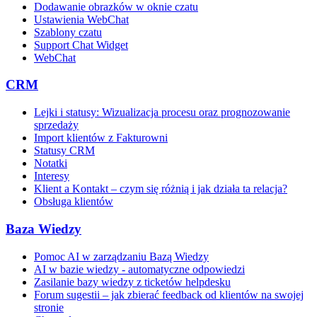
Dodawanie obrazków w oknie czatu
Ustawienia WebChat
Szablony czatu
Support Chat Widget
WebChat
CRM
Lejki i statusy: Wizualizacja procesu oraz prognozowanie
sprzedaży
Import klientów z Fakturowni
Statusy CRM
Notatki
Interesy
Klient a Kontakt – czym się różnią i jak działa ta relacja?
Obsługa klientów
Baza Wiedzy
Pomoc AI w zarządzaniu Bazą Wiedzy
AI w bazie wiedzy - automatyczne odpowiedzi
Zasilanie bazy wiedzy z ticketów helpdesku
Forum sugestii – jak zbierać feedback od klientów na swojej
stronie