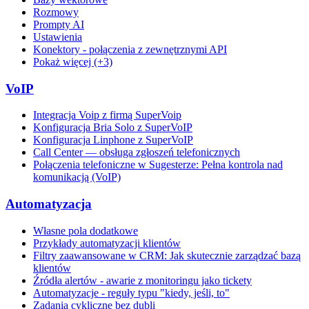
Rozmowy
Prompty AI
Ustawienia
Konektory - połączenia z zewnętrznymi API
Pokaż więcej (+3)
VoIP
Integracja Voip z firmą SuperVoip
Konfiguracja Bria Solo z SuperVoIP
Konfiguracja Linphone z SuperVoIP
Call Center — obsługa zgłoszeń telefonicznych
Połączenia telefoniczne w Sugesterze: Pełna kontrola nad
komunikacją (VoIP)
Automatyzacja
Własne pola dodatkowe
Przykłady automatyzacji klientów
Filtry zaawansowane w CRM: Jak skutecznie zarządzać bazą
klientów
Źródła alertów - awarie z monitoringu jako tickety
Automatyzacje - reguły typu "kiedy, jeśli, to"
Zadania cykliczne bez dubli