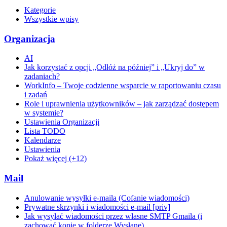
Kategorie
Wszystkie wpisy
Organizacja
AI
Jak korzystać z opcji „Odłóż na później” i „Ukryj do” w
zadaniach?
WorkInfo – Twoje codzienne wsparcie w raportowaniu czasu
i zadań
Role i uprawnienia użytkowników – jak zarządzać dostępem
w systemie?
Ustawienia Organizacji
Lista TODO
Kalendarze
Ustawienia
Pokaż więcej (+12)
Mail
Anulowanie wysyłki e-maila (Cofanie wiadomości)
Prywatne skrzynki i wiadomości e-mail [priv]
Jak wysyłać wiadomości przez własne SMTP Gmaila (i
zachować kopie w folderze Wysłane)