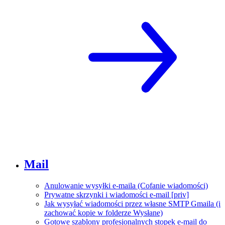
Mail
Anulowanie wysyłki e-maila (Cofanie wiadomości)
Prywatne skrzynki i wiadomości e-mail [priv]
Jak wysyłać wiadomości przez własne SMTP Gmaila (i
zachować kopie w folderze Wysłane)
Gotowe szablony profesjonalnych stopek e-mail do