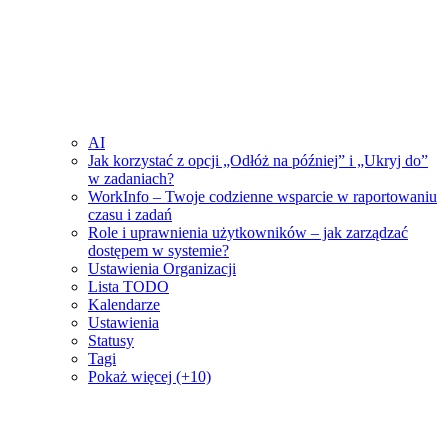
AI
Jak korzystać z opcji „Odłóż na później” i „Ukryj do”
w zadaniach?
WorkInfo – Twoje codzienne wsparcie w raportowaniu
czasu i zadań
Role i uprawnienia użytkowników – jak zarządzać
dostępem w systemie?
Ustawienia Organizacji
Lista TODO
Kalendarze
Ustawienia
Statusy
Tagi
Pokaż więcej (+10)