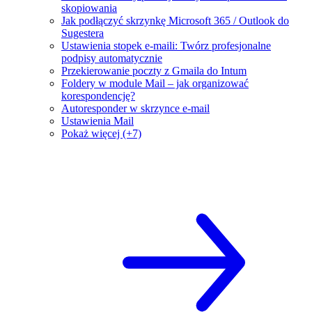
skopiowania
Jak podłączyć skrzynkę Microsoft 365 / Outlook do
Sugestera
Ustawienia stopek e-maili: Twórz profesjonalne
podpisy automatycznie
Przekierowanie poczty z Gmaila do Intum
Foldery w module Mail – jak organizować
korespondencję?
Autoresponder w skrzynce e-mail
Ustawienia Mail
Pokaż więcej (+7)