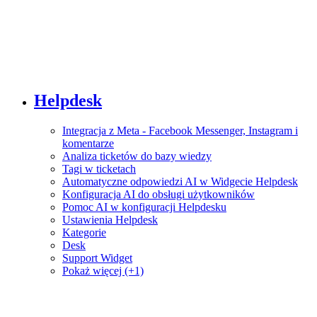
Helpdesk
Integracja z Meta - Facebook Messenger, Instagram i
komentarze
Analiza ticketów do bazy wiedzy
Tagi w ticketach
Automatyczne odpowiedzi AI w Widgecie Helpdesk
Konfiguracja AI do obsługi użytkowników
Pomoc AI w konfiguracji Helpdesku
Ustawienia Helpdesk
Kategorie
Desk
Support Widget
Pokaż więcej (+1)