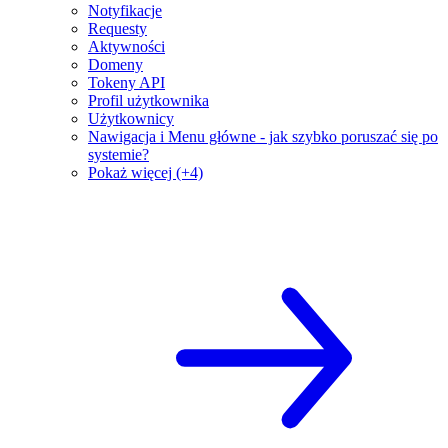
Notyfikacje
Requesty
Aktywności
Domeny
Tokeny API
Profil użytkownika
Użytkownicy
Nawigacja i Menu główne - jak szybko poruszać się po
systemie?
Pokaż więcej (+4)