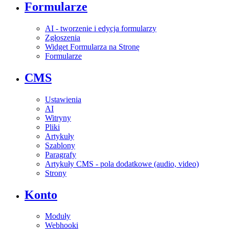
Formularze
AI - tworzenie i edycja formularzy
Zgłoszenia
Widget Formularza na Stronę
Formularze
CMS
Ustawienia
AI
Witryny
Pliki
Artykuły
Szablony
Paragrafy
Artykuły CMS - pola dodatkowe (audio, video)
Strony
Konto
Moduły
Webhooki