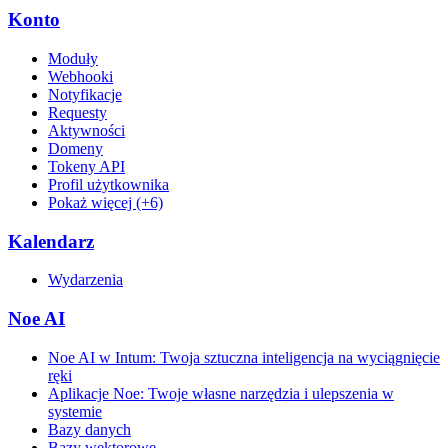
Konto
Moduły
Webhooki
Notyfikacje
Requesty
Aktywności
Domeny
Tokeny API
Profil użytkownika
Pokaż więcej (+6)
Kalendarz
Wydarzenia
Noe AI
Noe AI w Intum: Twoja sztuczna inteligencja na wyciągnięcie
ręki
Aplikacje Noe: Twoje własne narzędzia i ulepszenia w
systemie
Bazy danych
Bazy wektorowe