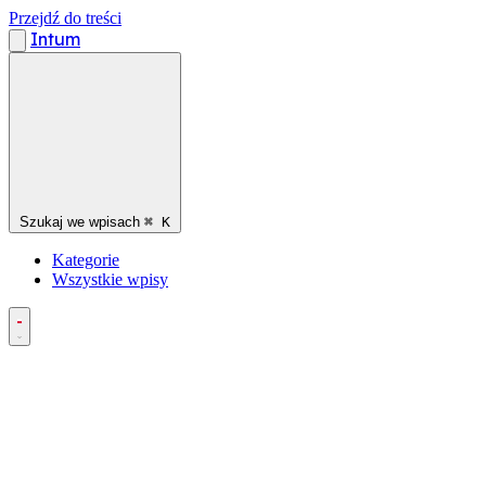
Przejdź do treści
Intum
Szukaj we wpisach
⌘
K
Kategorie
Wszystkie wpisy