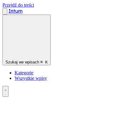
Przejdź do treści
Intum
Szukaj we wpisach
⌘
K
Kategorie
Wszystkie wpisy