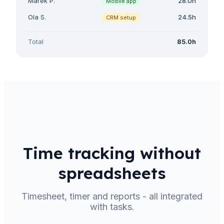
Marek P.
28.0h
Mobile app
Ola S.
24.5h
CRM setup
Total
85.0h
Time tracking without
spreadsheets
Timesheet, timer and reports - all integrated
with tasks.