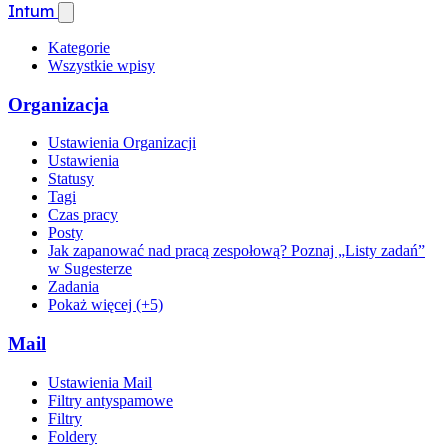
Intum
Kategorie
Wszystkie wpisy
Organizacja
Ustawienia Organizacji
Ustawienia
Statusy
Tagi
Czas pracy
Posty
Jak zapanować nad pracą zespołową? Poznaj „Listy zadań”
w Sugesterze
Zadania
Pokaż więcej (+5)
Mail
Ustawienia Mail
Filtry antyspamowe
Filtry
Foldery