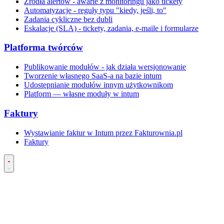
Źródła alertów - awarie z monitoringu jako tickety
Automatyzacje - reguły typu "kiedy, jeśli, to"
Zadania cykliczne bez dubli
Eskalacje (SLA) - tickety, zadania, e-maile i formularze
Platforma twórców
Publikowanie modułów - jak działa wersjonowanie
Tworzenie własnego SaaS-a na bazie intum
Udostępnianie modułów innym użytkownikom
Platform — własne moduły w intum
Faktury
Wystawianie faktur w Intum przez Fakturownia.pl
Faktury