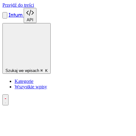
Przejdź do treści
Intum
API
Szukaj we wpisach
⌘
K
Kategorie
Wszystkie wpisy