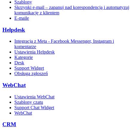
Szablony
Skrzynki e-mail – zapanuj nad korespondencją i automatyzuj
komunikację z klientem
E-maile
Helpdesk
Integracja z Meta - Facebook Messenger, Instagram i
komentarze
Ustawienia Helpdesk
Kategorie
Desk
Support Widget
Obsługa zgłoszeń
WebChat
Ustawienia WebChat
Szablony czatu
Support Chat Widget
WebChat
CRM