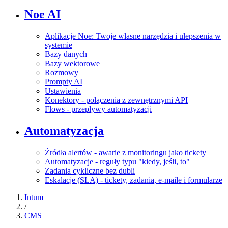
Noe AI
Aplikacje Noe: Twoje własne narzędzia i ulepszenia w
systemie
Bazy danych
Bazy wektorowe
Rozmowy
Prompty AI
Ustawienia
Konektory - połączenia z zewnętrznymi API
Flows - przepływy automatyzacji
Automatyzacja
Źródła alertów - awarie z monitoringu jako tickety
Automatyzacje - reguły typu "kiedy, jeśli, to"
Zadania cykliczne bez dubli
Eskalacje (SLA) - tickety, zadania, e-maile i formularze
Intum
/
CMS