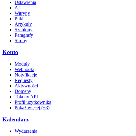
Ustawienia
AI
Witryny
Pliki
Artykuły
Szablony
Paragrafy
Strony
Konto
Moduły
Webhooki
Notyfikacje
Requesty
Aktywności
Domeny
Tokeny API
Profil użytkownika
Pokaż więcej (+3)
Kalendarz
Wydarzenia