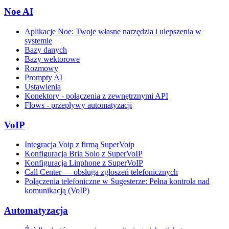
Noe AI
Aplikacje Noe: Twoje własne narzędzia i ulepszenia w
systemie
Bazy danych
Bazy wektorowe
Rozmowy
Prompty AI
Ustawienia
Konektory - połączenia z zewnętrznymi API
Flows - przepływy automatyzacji
VoIP
Integracja Voip z firmą SuperVoip
Konfiguracja Bria Solo z SuperVoIP
Konfiguracja Linphone z SuperVoIP
Call Center — obsługa zgłoszeń telefonicznych
Połączenia telefoniczne w Sugesterze: Pełna kontrola nad
komunikacją (VoIP)
Automatyzacja