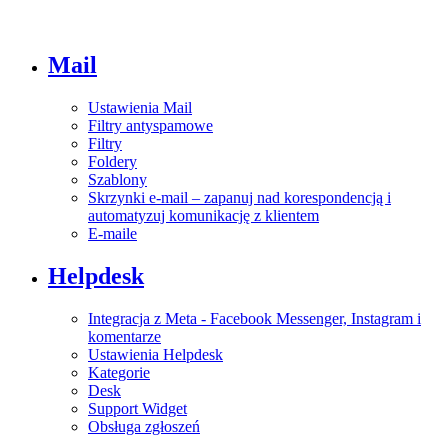
Mail
Ustawienia Mail
Filtry antyspamowe
Filtry
Foldery
Szablony
Skrzynki e-mail – zapanuj nad korespondencją i
automatyzuj komunikację z klientem
E-maile
Helpdesk
Integracja z Meta - Facebook Messenger, Instagram i
komentarze
Ustawienia Helpdesk
Kategorie
Desk
Support Widget
Obsługa zgłoszeń