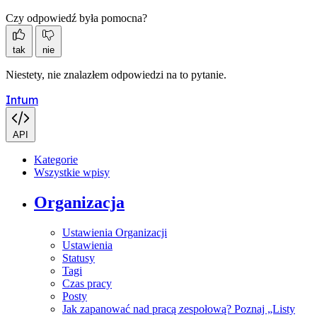
Czy odpowiedź była pomocna?
tak
nie
Niestety, nie znalazłem odpowiedzi na to pytanie.
Intum
API
Kategorie
Wszystkie wpisy
Organizacja
Ustawienia Organizacji
Ustawienia
Statusy
Tagi
Czas pracy
Posty
Jak zapanować nad pracą zespołową? Poznaj „Listy