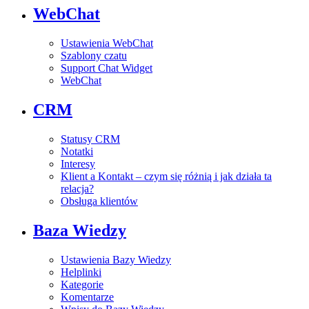
WebChat
Ustawienia WebChat
Szablony czatu
Support Chat Widget
WebChat
CRM
Statusy CRM
Notatki
Interesy
Klient a Kontakt – czym się różnią i jak działa ta
relacja?
Obsługa klientów
Baza Wiedzy
Ustawienia Bazy Wiedzy
Helplinki
Kategorie
Komentarze