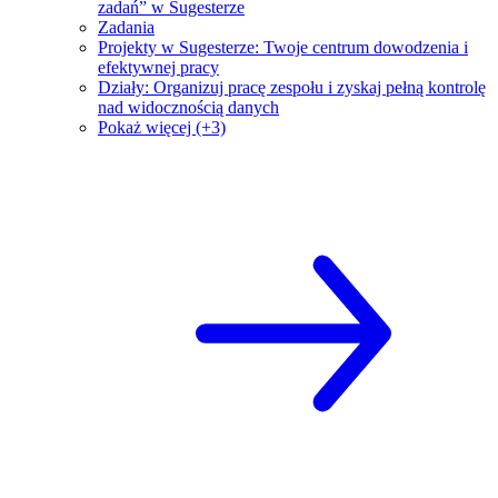
zadań” w Sugesterze
Zadania
Projekty w Sugesterze: Twoje centrum dowodzenia i
efektywnej pracy
Działy: Organizuj pracę zespołu i zyskaj pełną kontrolę
nad widocznością danych
Pokaż więcej (+3)