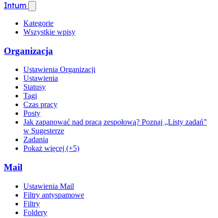
Intum
Kategorie
Wszystkie wpisy
Organizacja
Ustawienia Organizacji
Ustawienia
Statusy
Tagi
Czas pracy
Posty
Jak zapanować nad pracą zespołową? Poznaj „Listy zadań”
w Sugesterze
Zadania
Pokaż więcej (+5)
Mail
Ustawienia Mail
Filtry antyspamowe
Filtry
Foldery