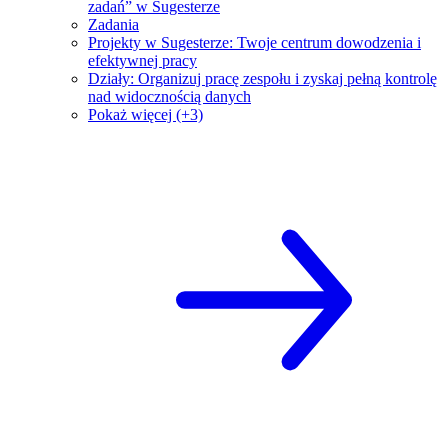
zadań” w Sugesterze
Zadania
Projekty w Sugesterze: Twoje centrum dowodzenia i
efektywnej pracy
Działy: Organizuj pracę zespołu i zyskaj pełną kontrolę
nad widocznością danych
Pokaż więcej (+3)