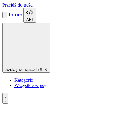
Przejdź do treści
Intum
API
Szukaj we wpisach
⌘
K
Kategorie
Wszystkie wpisy