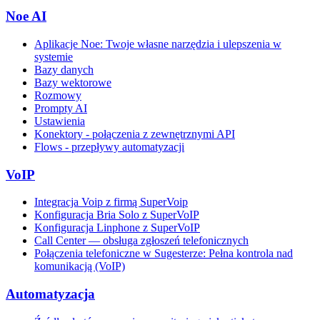
Noe AI
Aplikacje Noe: Twoje własne narzędzia i ulepszenia w
systemie
Bazy danych
Bazy wektorowe
Rozmowy
Prompty AI
Ustawienia
Konektory - połączenia z zewnętrznymi API
Flows - przepływy automatyzacji
VoIP
Integracja Voip z firmą SuperVoip
Konfiguracja Bria Solo z SuperVoIP
Konfiguracja Linphone z SuperVoIP
Call Center — obsługa zgłoszeń telefonicznych
Połączenia telefoniczne w Sugesterze: Pełna kontrola nad
komunikacją (VoIP)
Automatyzacja