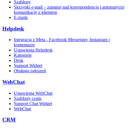
Szablony
Skrzynki e-mail – zapanuj nad korespondencją i automatyzuj
komunikację z klientem
E-maile
Helpdesk
Integracja z Meta - Facebook Messenger, Instagram i
komentarze
Ustawienia Helpdesk
Kategorie
Desk
Support Widget
Obsługa zgłoszeń
WebChat
Ustawienia WebChat
Szablony czatu
Support Chat Widget
WebChat
CRM