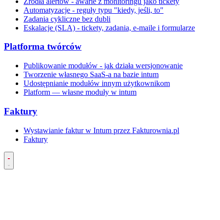
Źródła alertów - awarie z monitoringu jako tickety
Automatyzacje - reguły typu "kiedy, jeśli, to"
Zadania cykliczne bez dubli
Eskalacje (SLA) - tickety, zadania, e-maile i formularze
Platforma twórców
Publikowanie modułów - jak działa wersjonowanie
Tworzenie własnego SaaS-a na bazie intum
Udostępnianie modułów innym użytkownikom
Platform — własne moduły w intum
Faktury
Wystawianie faktur w Intum przez Fakturownia.pl
Faktury