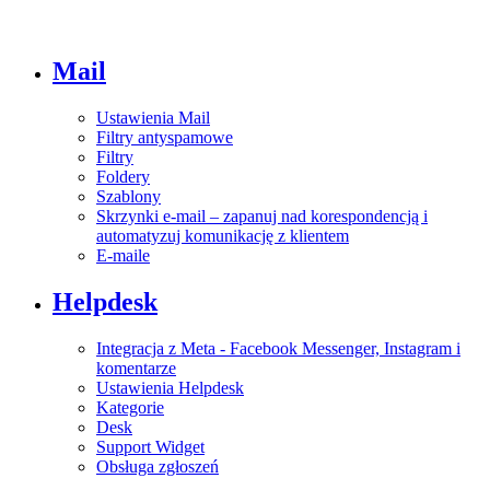
Mail
Ustawienia Mail
Filtry antyspamowe
Filtry
Foldery
Szablony
Skrzynki e-mail – zapanuj nad korespondencją i
automatyzuj komunikację z klientem
E-maile
Helpdesk
Integracja z Meta - Facebook Messenger, Instagram i
komentarze
Ustawienia Helpdesk
Kategorie
Desk
Support Widget
Obsługa zgłoszeń