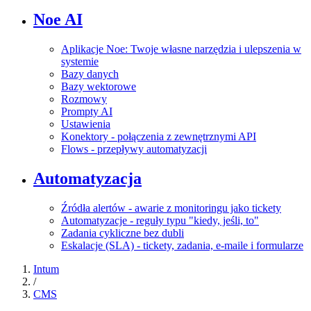
Noe AI
Aplikacje Noe: Twoje własne narzędzia i ulepszenia w
systemie
Bazy danych
Bazy wektorowe
Rozmowy
Prompty AI
Ustawienia
Konektory - połączenia z zewnętrznymi API
Flows - przepływy automatyzacji
Automatyzacja
Źródła alertów - awarie z monitoringu jako tickety
Automatyzacje - reguły typu "kiedy, jeśli, to"
Zadania cykliczne bez dubli
Eskalacje (SLA) - tickety, zadania, e-maile i formularze
Intum
/
CMS