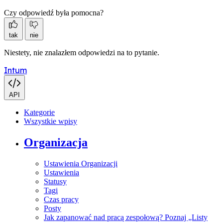
Czy odpowiedź była pomocna?
tak
nie
Niestety, nie znalazłem odpowiedzi na to pytanie.
Intum
API
Kategorie
Wszystkie wpisy
Organizacja
Ustawienia Organizacji
Ustawienia
Statusy
Tagi
Czas pracy
Posty
Jak zapanować nad pracą zespołową? Poznaj „Listy