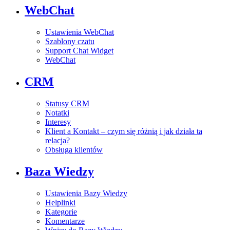
WebChat
Ustawienia WebChat
Szablony czatu
Support Chat Widget
WebChat
CRM
Statusy CRM
Notatki
Interesy
Klient a Kontakt – czym się różnią i jak działa ta
relacja?
Obsługa klientów
Baza Wiedzy
Ustawienia Bazy Wiedzy
Helplinki
Kategorie
Komentarze