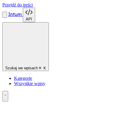
Przejdź do treści
Intum
API
Szukaj we wpisach
⌘
K
Kategorie
Wszystkie wpisy