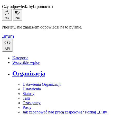
Czy odpowiedź była pomocna?
tak
nie
Niestety, nie znalazłem odpowiedzi na to pytanie.
Intum
API
Kategorie
Wszystkie wpisy
Organizacja
Ustawienia Organizacji
Ustawienia
Statusy
Tagi
Czas pracy
Posty
Jak zapanować nad pracą zespołową? Poznaj „Listy