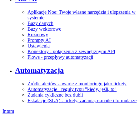
Aplikacje Noe: Twoje własne narzędzia i ulepszenia w
systemie
Bazy danych
Bazy wektorowe
Rozmowy
Prompty AI
Ustawienia
Konektory - połączenia z zewnętrznymi API
Flows - przepływy automatyzacji
Automatyzacja
Źródła alertów - awarie z monitoringu jako tickety
Automatyzacje - reguły typu "kiedy, jeśli, to"
Zadania cykliczne bez dubli
Eskalacje (SLA) - tickety, zadania, e-maile i formularze
Intum