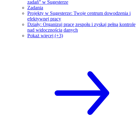
zadań” w Sugesterze
Zadania
Projekty w Sugesterze: Twoje centrum dowodzenia i
efektywnej pracy
Działy: Organizuj pracę zespołu i zyskaj pełną kontrolę
nad widocznością danych
Pokaż więcej (+3)