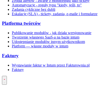
Źródła alertów - awarie z monitoringu jako tickety
Automatyzacje - reguły typu "kiedy, jeśli, to"
Zadania cykliczne bez dubli
Eskalacje (SLA) - tickety, zadania, e-maile i formularze
Platforma twórców
Publikowanie modułów - jak działa wersjonowanie
Tworzenie własnego SaaS-a na bazie intum
Udostępnianie modułów innym użytkownikom
Platform — własne moduły w intum
Faktury
Wystawianie faktur w Intum przez Fakturownia.pl
Faktury