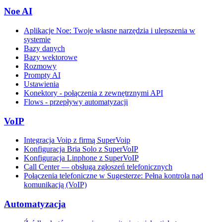
Noe AI
Aplikacje Noe: Twoje własne narzędzia i ulepszenia w
systemie
Bazy danych
Bazy wektorowe
Rozmowy
Prompty AI
Ustawienia
Konektory - połączenia z zewnętrznymi API
Flows - przepływy automatyzacji
VoIP
Integracja Voip z firmą SuperVoip
Konfiguracja Bria Solo z SuperVoIP
Konfiguracja Linphone z SuperVoIP
Call Center — obsługa zgłoszeń telefonicznych
Połączenia telefoniczne w Sugesterze: Pełna kontrola nad
komunikacją (VoIP)
Automatyzacja