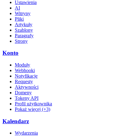
Ustawienia
AI
Witryny
Pliki
Artykuły
Szablony
Paragrafy
Strony
Konto
Moduły
Webhooki
Notyfikacje
Requesty
Aktywności
Domeny
Tokeny API
Profil użytkownika
Pokaż więcej (+3)
Kalendarz
Wydarzenia