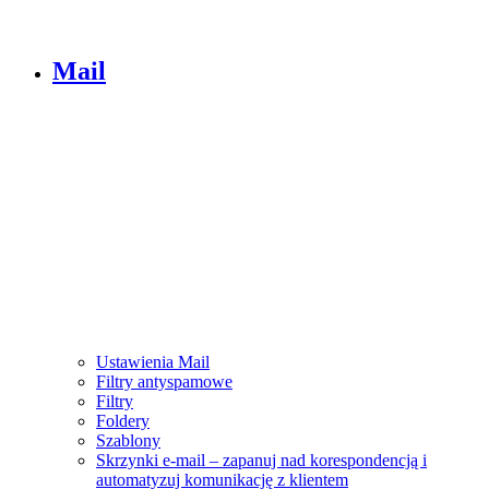
Mail
Ustawienia Mail
Filtry antyspamowe
Filtry
Foldery
Szablony
Skrzynki e-mail – zapanuj nad korespondencją i
automatyzuj komunikację z klientem