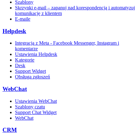
Szablony
Skrzynki e-mail – zapanuj nad korespondencją i automatyzuj
komunikację z klientem
E-maile
Helpdesk
Integracja z Meta - Facebook Messenger, Instagram i
komentarze
Ustawienia Helpdesk
Kategorie
Desk
Support Widget
Obsługa zgłoszeń
WebChat
Ustawienia WebChat
Szablony czatu
Support Chat Widget
WebChat
CRM