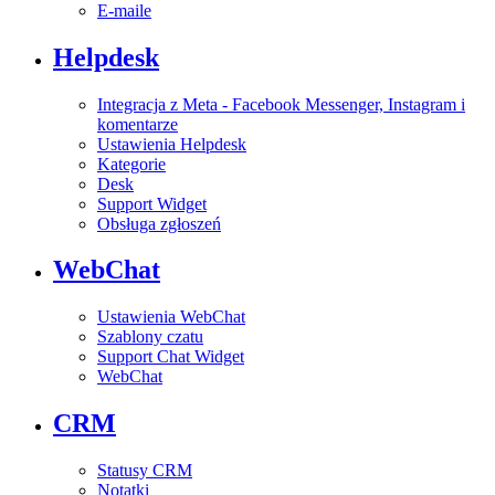
E-maile
Helpdesk
Integracja z Meta - Facebook Messenger, Instagram i
komentarze
Ustawienia Helpdesk
Kategorie
Desk
Support Widget
Obsługa zgłoszeń
WebChat
Ustawienia WebChat
Szablony czatu
Support Chat Widget
WebChat
CRM
Statusy CRM
Notatki