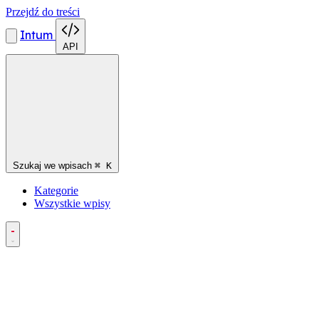
Przejdź do treści
Intum
API
Szukaj we wpisach
⌘
K
Kategorie
Wszystkie wpisy