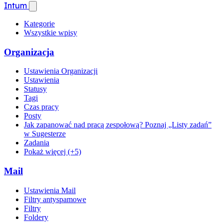
Intum
Kategorie
Wszystkie wpisy
Organizacja
Ustawienia Organizacji
Ustawienia
Statusy
Tagi
Czas pracy
Posty
Jak zapanować nad pracą zespołową? Poznaj „Listy zadań”
w Sugesterze
Zadania
Pokaż więcej (+5)
Mail
Ustawienia Mail
Filtry antyspamowe
Filtry
Foldery