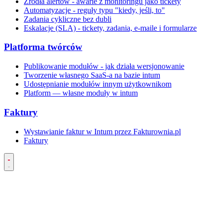
Źródła alertów - awarie z monitoringu jako tickety
Automatyzacje - reguły typu "kiedy, jeśli, to"
Zadania cykliczne bez dubli
Eskalacje (SLA) - tickety, zadania, e-maile i formularze
Platforma twórców
Publikowanie modułów - jak działa wersjonowanie
Tworzenie własnego SaaS-a na bazie intum
Udostępnianie modułów innym użytkownikom
Platform — własne moduły w intum
Faktury
Wystawianie faktur w Intum przez Fakturownia.pl
Faktury