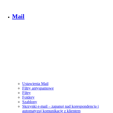
Mail
Ustawienia Mail
Filtry antyspamowe
Filtry
Foldery
Szablony
Skrzynki e-mail – zapanuj nad korespondencją i
automatyzuj komunikację z klientem