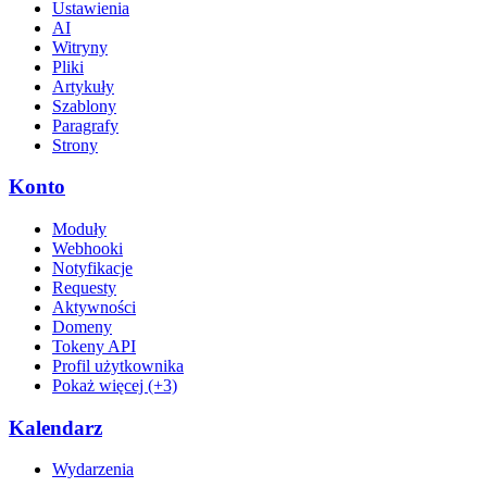
Ustawienia
AI
Witryny
Pliki
Artykuły
Szablony
Paragrafy
Strony
Konto
Moduły
Webhooki
Notyfikacje
Requesty
Aktywności
Domeny
Tokeny API
Profil użytkownika
Pokaż więcej (+3)
Kalendarz
Wydarzenia