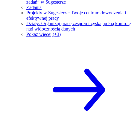
zadań” w Sugesterze
Zadania
Projekty w Sugesterze: Twoje centrum dowodzenia i
efektywnej pracy
Działy: Organizuj pracę zespołu i zyskaj pełną kontrolę
nad widocznością danych
Pokaż więcej (+3)