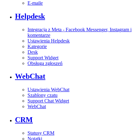
E-maile
Helpdesk
Integracja z Meta - Facebook Messenger, Instagram i
komentarze
Ustawienia Helpdesk
Kategorie
Desk
Support Widget
Obsługa zgłoszeń
WebChat
Ustawienia WebChat
Szablony czatu
Support Chat Widget
WebChat
CRM
Statusy CRM
Notatki