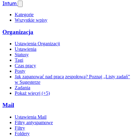
Intum
Kategorie
Wszystkie wpisy
Organizacja
Ustawienia Organizacji
Ustawienia
Statusy
Tagi
Czas pracy
Posty
Jak zapanować nad pracą zespołową? Poznaj „Listy zadań”
w Sugesterze
Zadania
Pokaż więcej (+5)
Mail
Ustawienia Mail
Filtry antyspamowe
Filtry
Foldery