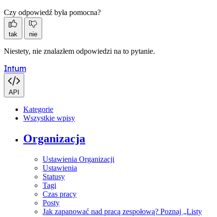
Czy odpowiedź była pomocna?
tak
nie
Niestety, nie znalazłem odpowiedzi na to pytanie.
Intum
API
Kategorie
Wszystkie wpisy
Organizacja
Ustawienia Organizacji
Ustawienia
Statusy
Tagi
Czas pracy
Posty
Jak zapanować nad pracą zespołową? Poznaj „Listy