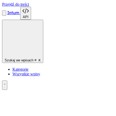
Przejdź do treści
Intum
API
Szukaj we wpisach
⌘
K
Kategorie
Wszystkie wpisy