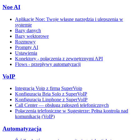
Noe AI
Aplikacje Noe: Twoje własne narzędzia i ulepszenia w
systemie
Bazy danych
Bazy wektorowe
Rozmowy
Prompty AI
Ustawienia
Konektory - połączenia z zewnętrznymi API
Flows - przepływy automatyzacji
VoIP
Integracja Voip z firmą SuperVoip
Konfiguracja Bria Solo z SuperVoIP
Konfiguracja Linphone z SuperVoIP
Call Center — obsługa zgłoszeń telefonicznych
Połączenia telefoniczne w Sugesterze: Pełna kontrola nad
komunikacją (VoIP)
Automatyzacja