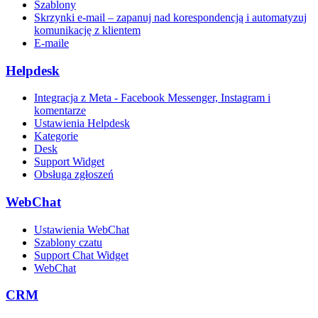
Szablony
Skrzynki e-mail – zapanuj nad korespondencją i automatyzuj
komunikację z klientem
E-maile
Helpdesk
Integracja z Meta - Facebook Messenger, Instagram i
komentarze
Ustawienia Helpdesk
Kategorie
Desk
Support Widget
Obsługa zgłoszeń
WebChat
Ustawienia WebChat
Szablony czatu
Support Chat Widget
WebChat
CRM