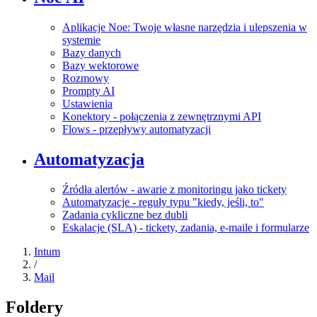
Aplikacje Noe: Twoje własne narzędzia i ulepszenia w
systemie
Bazy danych
Bazy wektorowe
Rozmowy
Prompty AI
Ustawienia
Konektory - połączenia z zewnętrznymi API
Flows - przepływy automatyzacji
Automatyzacja
Źródła alertów - awarie z monitoringu jako tickety
Automatyzacje - reguły typu "kiedy, jeśli, to"
Zadania cykliczne bez dubli
Eskalacje (SLA) - tickety, zadania, e-maile i formularze
Intum
/
Mail
Foldery