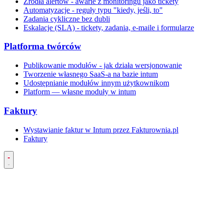
Źródła alertów - awarie z monitoringu jako tickety
Automatyzacje - reguły typu "kiedy, jeśli, to"
Zadania cykliczne bez dubli
Eskalacje (SLA) - tickety, zadania, e-maile i formularze
Platforma twórców
Publikowanie modułów - jak działa wersjonowanie
Tworzenie własnego SaaS-a na bazie intum
Udostępnianie modułów innym użytkownikom
Platform — własne moduły w intum
Faktury
Wystawianie faktur w Intum przez Fakturownia.pl
Faktury