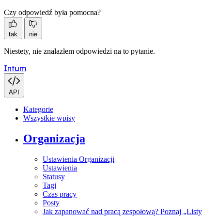
Czy odpowiedź była pomocna?
tak
nie
Niestety, nie znalazłem odpowiedzi na to pytanie.
Intum
API
Kategorie
Wszystkie wpisy
Organizacja
Ustawienia Organizacji
Ustawienia
Statusy
Tagi
Czas pracy
Posty
Jak zapanować nad pracą zespołową? Poznaj „Listy