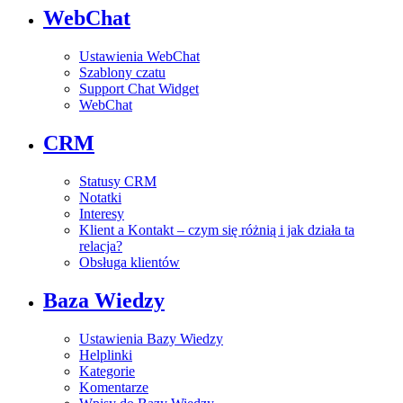
WebChat
Ustawienia WebChat
Szablony czatu
Support Chat Widget
WebChat
CRM
Statusy CRM
Notatki
Interesy
Klient a Kontakt – czym się różnią i jak działa ta
relacja?
Obsługa klientów
Baza Wiedzy
Ustawienia Bazy Wiedzy
Helplinki
Kategorie
Komentarze