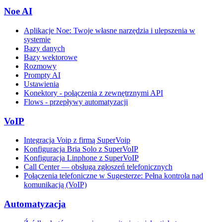
Noe AI
Aplikacje Noe: Twoje własne narzędzia i ulepszenia w
systemie
Bazy danych
Bazy wektorowe
Rozmowy
Prompty AI
Ustawienia
Konektory - połączenia z zewnętrznymi API
Flows - przepływy automatyzacji
VoIP
Integracja Voip z firmą SuperVoip
Konfiguracja Bria Solo z SuperVoIP
Konfiguracja Linphone z SuperVoIP
Call Center — obsługa zgłoszeń telefonicznych
Połączenia telefoniczne w Sugesterze: Pełna kontrola nad
komunikacją (VoIP)
Automatyzacja