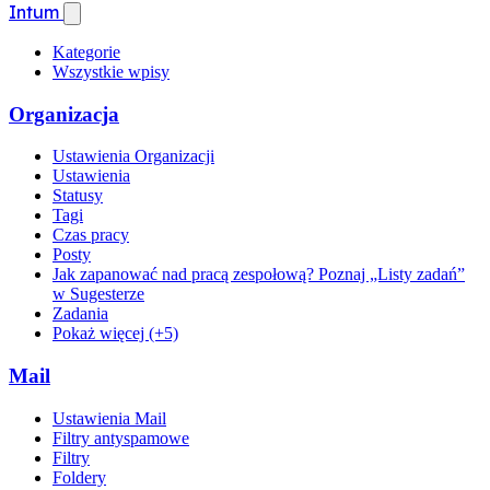
Intum
Kategorie
Wszystkie wpisy
Organizacja
Ustawienia Organizacji
Ustawienia
Statusy
Tagi
Czas pracy
Posty
Jak zapanować nad pracą zespołową? Poznaj „Listy zadań”
w Sugesterze
Zadania
Pokaż więcej (+5)
Mail
Ustawienia Mail
Filtry antyspamowe
Filtry
Foldery