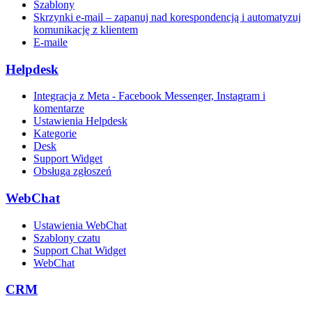
Szablony
Skrzynki e-mail – zapanuj nad korespondencją i automatyzuj
komunikację z klientem
E-maile
Helpdesk
Integracja z Meta - Facebook Messenger, Instagram i
komentarze
Ustawienia Helpdesk
Kategorie
Desk
Support Widget
Obsługa zgłoszeń
WebChat
Ustawienia WebChat
Szablony czatu
Support Chat Widget
WebChat
CRM