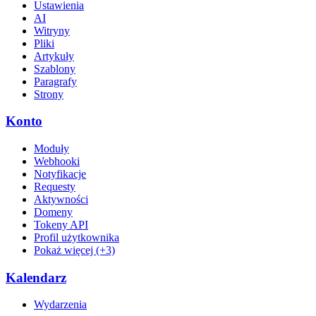
Ustawienia
AI
Witryny
Pliki
Artykuły
Szablony
Paragrafy
Strony
Konto
Moduły
Webhooki
Notyfikacje
Requesty
Aktywności
Domeny
Tokeny API
Profil użytkownika
Pokaż więcej (+3)
Kalendarz
Wydarzenia