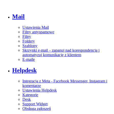
Mail
Ustawienia Mail
Filtry antyspamowe
Filtry
Foldery
Szablony
Skrzynki e-mail – zapanuj nad korespondencją i
automatyzuj komunikację z klientem
E-maile
Helpdesk
Integracja z Meta - Facebook Messenger, Instagram i
komentarze
Ustawienia Helpdesk
Kategorie
Desk
Support Widget
Obsługa zgłoszeń