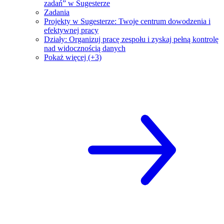
zadań” w Sugesterze
Zadania
Projekty w Sugesterze: Twoje centrum dowodzenia i
efektywnej pracy
Działy: Organizuj pracę zespołu i zyskaj pełną kontrolę
nad widocznością danych
Pokaż więcej (+3)