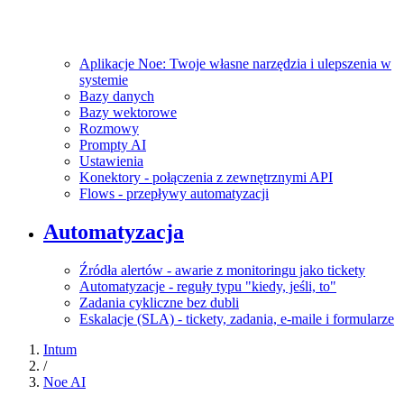
Aplikacje Noe: Twoje własne narzędzia i ulepszenia w
systemie
Bazy danych
Bazy wektorowe
Rozmowy
Prompty AI
Ustawienia
Konektory - połączenia z zewnętrznymi API
Flows - przepływy automatyzacji
Automatyzacja
Źródła alertów - awarie z monitoringu jako tickety
Automatyzacje - reguły typu "kiedy, jeśli, to"
Zadania cykliczne bez dubli
Eskalacje (SLA) - tickety, zadania, e-maile i formularze
Intum
/
Noe AI