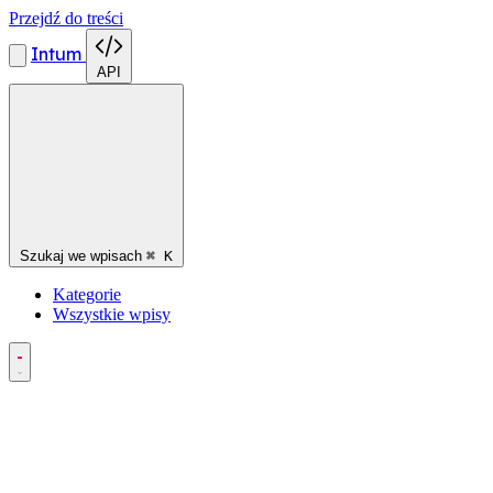
Przejdź do treści
Intum
API
Szukaj we wpisach
⌘
K
Kategorie
Wszystkie wpisy