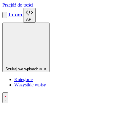
Przejdź do treści
Intum
API
Szukaj we wpisach
⌘
K
Kategorie
Wszystkie wpisy