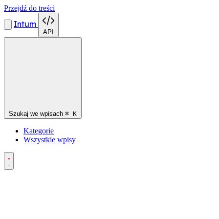
Przejdź do treści
Intum
API
Szukaj we wpisach
⌘
K
Kategorie
Wszystkie wpisy