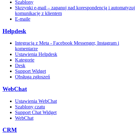
Szablony
Skrzynki e-mail – zapanuj nad korespondencją i automatyzuj
komunikację z klientem
E-maile
Helpdesk
Integracja z Meta - Facebook Messenger, Instagram i
komentarze
Ustawienia Helpdesk
Kategorie
Desk
Support Widget
Obsługa zgłoszeń
WebChat
Ustawienia WebChat
Szablony czatu
Support Chat Widget
WebChat
CRM