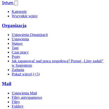
Intum
Kategorie
Wszystkie wpisy
Organizacja
Ustawienia Organizacji
Ustawienia
Statusy
Tagi
Czas pracy
Posty
Jak zapanować nad pracą zespołową? Poznaj „Listy zadań”
w Sugesterze
Zadania
Pokaż więcej (+5)
Mail
Ustawienia Mail
Filtry antyspamowe
Filtry
Foldery