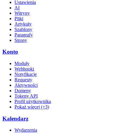
Ustawienia
AI
Witryny
Pliki
Artykuły
Szablony
Paragrafy
Strony
Konto
Moduły
Webhooki
Notyfikacje
Requesty
Aktywności
Domeny
Tokeny API
Profil użytkownika
Pokaż więcej (+3)
Kalendarz
Wydarzenia