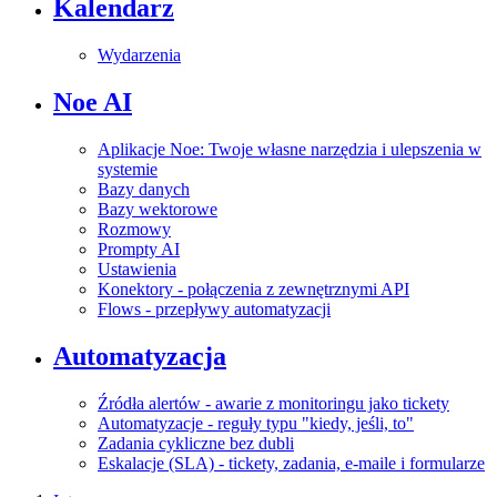
Kalendarz
Wydarzenia
Noe AI
Aplikacje Noe: Twoje własne narzędzia i ulepszenia w
systemie
Bazy danych
Bazy wektorowe
Rozmowy
Prompty AI
Ustawienia
Konektory - połączenia z zewnętrznymi API
Flows - przepływy automatyzacji
Automatyzacja
Źródła alertów - awarie z monitoringu jako tickety
Automatyzacje - reguły typu "kiedy, jeśli, to"
Zadania cykliczne bez dubli
Eskalacje (SLA) - tickety, zadania, e-maile i formularze