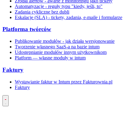
Źródła alertów - awarie z monitoringu jako tickety
Automatyzacje - reguły typu "kiedy, jeśli, to"
Zadania cykliczne bez dubli
Eskalacje (SLA) - tickety, zadania, e-maile i formularze
Platforma twórców
Publikowanie modułów - jak działa wersjonowanie
Tworzenie własnego SaaS-a na bazie intum
Udostępnianie modułów innym użytkownikom
Platform — własne moduły w intum
Faktury
Wystawianie faktur w Intum przez Fakturownia.pl
Faktury