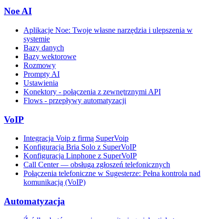
Noe AI
Aplikacje Noe: Twoje własne narzędzia i ulepszenia w
systemie
Bazy danych
Bazy wektorowe
Rozmowy
Prompty AI
Ustawienia
Konektory - połączenia z zewnętrznymi API
Flows - przepływy automatyzacji
VoIP
Integracja Voip z firmą SuperVoip
Konfiguracja Bria Solo z SuperVoIP
Konfiguracja Linphone z SuperVoIP
Call Center — obsługa zgłoszeń telefonicznych
Połączenia telefoniczne w Sugesterze: Pełna kontrola nad
komunikacją (VoIP)
Automatyzacja