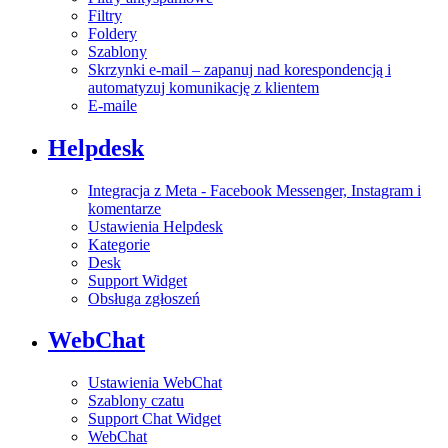
Filtry
Foldery
Szablony
Skrzynki e-mail – zapanuj nad korespondencją i
automatyzuj komunikację z klientem
E-maile
Helpdesk
Integracja z Meta - Facebook Messenger, Instagram i
komentarze
Ustawienia Helpdesk
Kategorie
Desk
Support Widget
Obsługa zgłoszeń
WebChat
Ustawienia WebChat
Szablony czatu
Support Chat Widget
WebChat