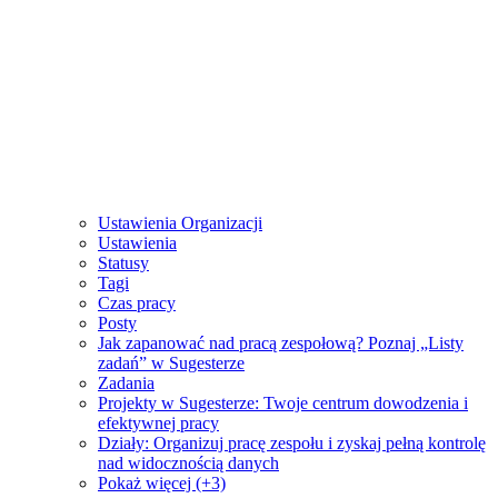
Ustawienia Organizacji
Ustawienia
Statusy
Tagi
Czas pracy
Posty
Jak zapanować nad pracą zespołową? Poznaj „Listy
zadań” w Sugesterze
Zadania
Projekty w Sugesterze: Twoje centrum dowodzenia i
efektywnej pracy
Działy: Organizuj pracę zespołu i zyskaj pełną kontrolę
nad widocznością danych
Pokaż więcej (+3)