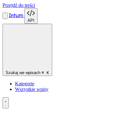
Przejdź do treści
Intum
API
Szukaj we wpisach
⌘
K
Kategorie
Wszystkie wpisy