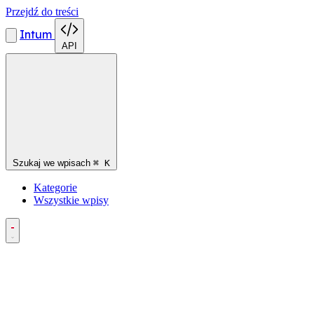
Przejdź do treści
Intum
API
Szukaj we wpisach
⌘
K
Kategorie
Wszystkie wpisy