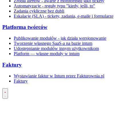
Źródła alertów - awarie z monitoringu jako tickety
Automatyzacje - reguły typu "kiedy, jeśli, to"
Zadania cykliczne bez dubli
Eskalacje (SLA) - tickety, zadania, e-maile i formularze
Platforma twórców
Publikowanie modułów - jak działa wersjonowanie
Tworzenie własnego SaaS-a na bazie intum
Udostępnianie modułów innym użytkownikom
Platform — własne moduły w intum
Faktury
Wystawianie faktur w Intum przez Fakturownia.pl
Faktury