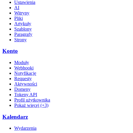
Ustawienia
AI
Witryny
Pliki
Artykuły
Szablony
Paragrafy
Strony
Konto
Moduły
Webhooki
Notyfikacje
Requesty
Aktywności
Domeny
Tokeny API
Profil użytkownika
Pokaż więcej (+3)
Kalendarz
Wydarzenia