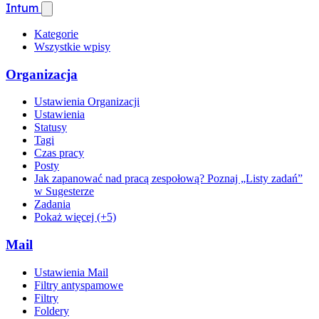
Intum
Kategorie
Wszystkie wpisy
Organizacja
Ustawienia Organizacji
Ustawienia
Statusy
Tagi
Czas pracy
Posty
Jak zapanować nad pracą zespołową? Poznaj „Listy zadań”
w Sugesterze
Zadania
Pokaż więcej (+5)
Mail
Ustawienia Mail
Filtry antyspamowe
Filtry
Foldery