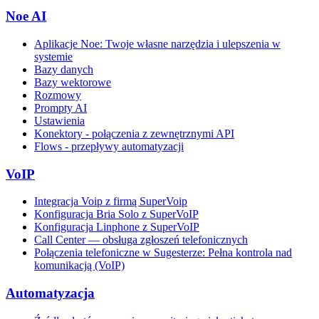
Noe AI
Aplikacje Noe: Twoje własne narzędzia i ulepszenia w
systemie
Bazy danych
Bazy wektorowe
Rozmowy
Prompty AI
Ustawienia
Konektory - połączenia z zewnętrznymi API
Flows - przepływy automatyzacji
VoIP
Integracja Voip z firmą SuperVoip
Konfiguracja Bria Solo z SuperVoIP
Konfiguracja Linphone z SuperVoIP
Call Center — obsługa zgłoszeń telefonicznych
Połączenia telefoniczne w Sugesterze: Pełna kontrola nad
komunikacją (VoIP)
Automatyzacja