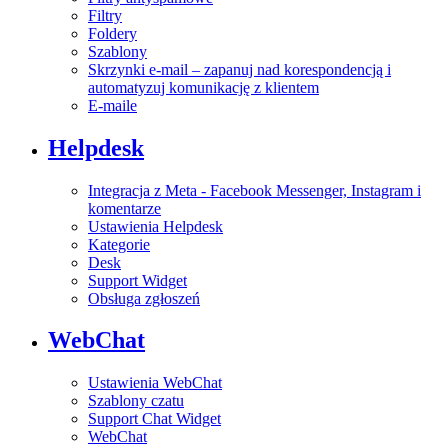
Filtry
Foldery
Szablony
Skrzynki e-mail – zapanuj nad korespondencją i
automatyzuj komunikację z klientem
E-maile
Helpdesk
Integracja z Meta - Facebook Messenger, Instagram i
komentarze
Ustawienia Helpdesk
Kategorie
Desk
Support Widget
Obsługa zgłoszeń
WebChat
Ustawienia WebChat
Szablony czatu
Support Chat Widget
WebChat