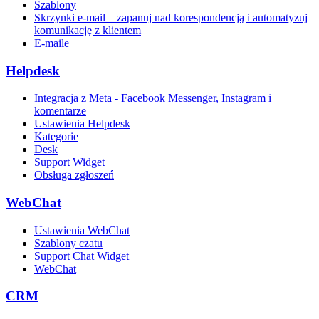
Szablony
Skrzynki e-mail – zapanuj nad korespondencją i automatyzuj
komunikację z klientem
E-maile
Helpdesk
Integracja z Meta - Facebook Messenger, Instagram i
komentarze
Ustawienia Helpdesk
Kategorie
Desk
Support Widget
Obsługa zgłoszeń
WebChat
Ustawienia WebChat
Szablony czatu
Support Chat Widget
WebChat
CRM