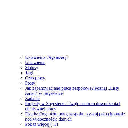
Ustawienia Organizacji
Ustawienia
Statusy
Tagi
Czas pracy
Posty
Jak zapanować nad pracą zespołową? Poznaj „Listy
zadań” w Sugesterze
Zadania
Projekty w Sugesterze: Twoje centrum dowodzenia i
efektywnej pracy
Działy: Organizuj pracę zespołu i zyskaj pełną kontrolę
nad widocznością danych
Pokaż więcej (+3)