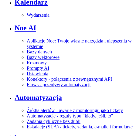
Kalendarz
Wydarzenia
Noe AI
Aplikacje Noe: Twoje własne narzędzia i ulepszenia w
systemie
Bazy danych
Bazy wektorowe
Rozmowy
Prompty AI
Ustawienia
Konektory - połączenia z zewnętrznymi API
Flows - przepływy automatyzacji
Automatyzacja
Źródła alertów - awarie z monitoringu jako tickety
Automatyzacje - reguły typu "kiedy, jeśli, to"
Zadania cykliczne bez dubli
Eskalacje (SLA) - tickety, zadania, e-maile i formularze