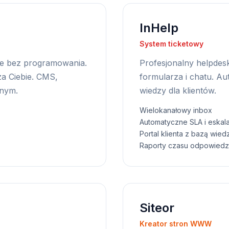
InHelp
System ticketowy
cje bez programowania.
Profesjonalny helpdesk 
za Ciebie. CMS,
formularza i chatu. A
dnym.
wiedzy dla klientów.
Wielokanałowy inbox
Automatyczne SLA i eskala
Portal klienta z bazą wied
Raporty czasu odpowiedz
Siteor
Kreator stron WWW