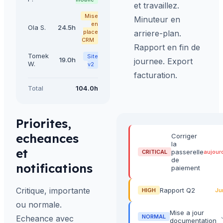
et travaillez.
Mise
Minuteur en
en
Ola S.
24.5h
place
arriere-plan.
CRM
Rapport en fin de
Tomek
Site
19.0h
journee. Export
W.
v2
facturation.
Total
104.0h
Priorites,
echeances
Corriger
la
et
passerelle
CRITICAL
aujour
de
notifications
paiement
Critique, importante
Rapport Q2
HIGH
Ju
ou normale.
Mise a jour
NORMAL
Echeance avec
documentation