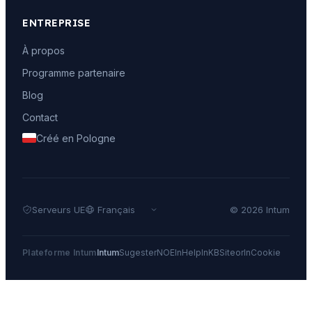
ENTREPRISE
À propos
Programme partenaire
Blog
Contact
Créé en Pologne
Serveurs UE
© 2026 Intum
Plateforme Intum
Intum
Sugester
NOE
InHelp
InKB
Siteor
InCookie