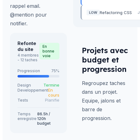
rappel email.
Refactoring CSS
LOW
J
@mention pour
notifier.
Refonte
En
Projets avec
du site
bonne
4 membres
voie
budget et
- 12 taches
progression
Progression
75%
Regroupez taches
Design
Termine
Developpement
En
dans un projet.
cours
Tests
Planifie
Equipe, jalons et
barre de
Temps
86.5h /
progression.
enregistre
120h
budget