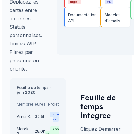
Deplacez les
urgent
MK
cartes entre
Documentation
Modeles
colonnes.
API
d'emails
Statuts
personnalises.
Limites WIP.
Filtrez par
personne ou
priorite.
Feuille de temps -
juin 2026
Feuille de
Membre
Heures
Projet
temps
integree
Site
Anna K.
32.5h
v2
Cliquez Demarrer
Marek
App
28.0h
P.
mobile