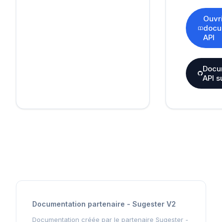
Ouvri
docu
API
Docu
API s
Documentation partenaire - Sugester V2
Documentation créée par le partenaire Sugester -