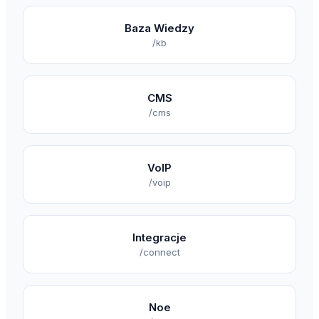
Baza Wiedzy
/kb
CMS
/cms
VoIP
/voip
Integracje
/connect
Noe