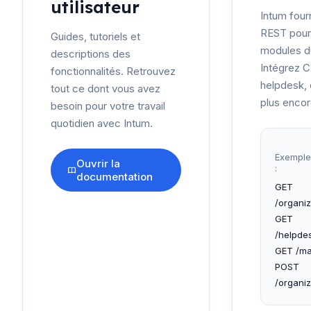
utilisateur
Intum four
REST pour 
Guides, tutoriels et
modules d
descriptions des
Intégrez 
fonctionnalités. Retrouvez
helpdesk, 
tout ce dont vous avez
plus encor
besoin pour votre travail
quotidien avec Intum.
Exemple
Ouvrir la
:
documentation
GET
/organiz
GET
/helpdes
GET /mai
POST
/organiz