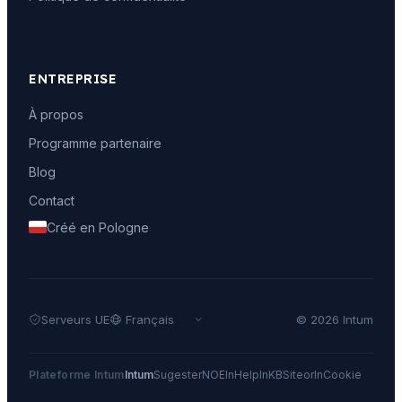
ENTREPRISE
À propos
Programme partenaire
Blog
Contact
Créé en Pologne
Serveurs UE
© 2026 Intum
Plateforme Intum
Intum
Sugester
NOE
InHelp
InKB
Siteor
InCookie