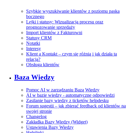
Szybkie wyszukiwanie klientów z poziomu paska
bocznego
Lejki i statusy: Wizualizacja procesu oraz
prognozowanie sprzedaży
Import klientów z Fakturowni
Statusy CRM
Notatki
Interesy
Klient a Kontakt – czym się różnią i jak działa ta
relacja?
Obsługa klientów
Baza Wiedzy
Pomoc AI w zarządzaniu Bazą Wiedzy
AI w bazie wiedzy - automatyczne odpowiedzi
Zasilanie bazy wiedzy z ticketów helpdesku
Forum sugestii – jak zbierać feedback od klientów na
swojej stronie
Changelog
Zakładka Bazy Wiedzy (Widget)
Ustawienia Bazy Wiedzy
Helplinki