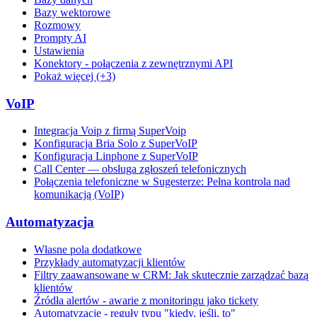
Bazy wektorowe
Rozmowy
Prompty AI
Ustawienia
Konektory - połączenia z zewnętrznymi API
Pokaż więcej (+3)
VoIP
Integracja Voip z firmą SuperVoip
Konfiguracja Bria Solo z SuperVoIP
Konfiguracja Linphone z SuperVoIP
Call Center — obsługa zgłoszeń telefonicznych
Połączenia telefoniczne w Sugesterze: Pełna kontrola nad
komunikacją (VoIP)
Automatyzacja
Własne pola dodatkowe
Przykłady automatyzacji klientów
Filtry zaawansowane w CRM: Jak skutecznie zarządzać bazą
klientów
Źródła alertów - awarie z monitoringu jako tickety
Automatyzacje - reguły typu "kiedy, jeśli, to"