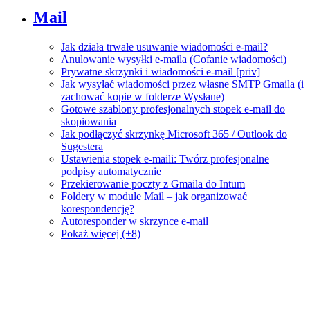
Mail
Jak działa trwałe usuwanie wiadomości e-mail?
Anulowanie wysyłki e-maila (Cofanie wiadomości)
Prywatne skrzynki i wiadomości e-mail [priv]
Jak wysyłać wiadomości przez własne SMTP Gmaila (i
zachować kopie w folderze Wysłane)
Gotowe szablony profesjonalnych stopek e-mail do
skopiowania
Jak podłączyć skrzynkę Microsoft 365 / Outlook do
Sugestera
Ustawienia stopek e-maili: Twórz profesjonalne
podpisy automatycznie
Przekierowanie poczty z Gmaila do Intum
Foldery w module Mail – jak organizować
korespondencję?
Autoresponder w skrzynce e-mail
Pokaż więcej (+8)