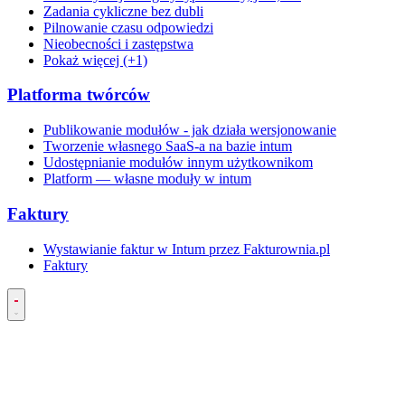
Zadania cykliczne bez dubli
Pilnowanie czasu odpowiedzi
Nieobecności i zastępstwa
Pokaż więcej (+1)
Platforma twórców
Publikowanie modułów - jak działa wersjonowanie
Tworzenie własnego SaaS-a na bazie intum
Udostępnianie modułów innym użytkownikom
Platform — własne moduły w intum
Faktury
Wystawianie faktur w Intum przez Fakturownia.pl
Faktury