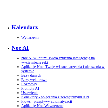
Kalendarz
Wydarzenia
Noe AI
Noe AI w Intum: Twoja sztuczna inteligencja na
wyciągnięcie ręki
Aplikacje Noe: Twoje własne narzędzia i ulepszenia w
systemie
Bazy danych
Bazy wektorowe
Rozmowy
Prompty AI
Ustawienia
Konektory - połączenia z zewnętrznymi API
Flows - przepływy automatyzacji
Aplikacje Noe Wewnętrzne