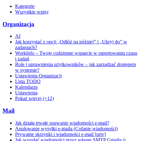
Kategorie
Wszystkie wpisy
Organizacja
AI
Jak korzystać z opcji „Odłóż na później” i „Ukryj do” w
zadaniach?
WorkInfo – Twoje codzienne wsparcie w raportowaniu czasu
i zadań
Role i uprawnienia użytkowników – jak zarządzać dostępem
w systemie?
Ustawienia Organizacji
Lista TODO
Kalendarze
Ustawienia
Pokaż więcej (+12)
Mail
Jak działa trwałe usuwanie wiadomości e-mail?
Anulowanie wysyłki e-maila (Cofanie wiadomości)
Prywatne skrzynki i wiadomości e-mail [priv]
Jak wysyłać wiadomości przez własne SMTP Gmaila (i