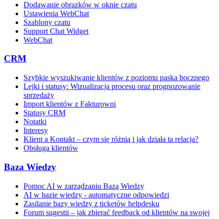
Dodawanie obrazków w oknie czatu
Ustawienia WebChat
Szablony czatu
Support Chat Widget
WebChat
CRM
Szybkie wyszukiwanie klientów z poziomu paska bocznego
Lejki i statusy: Wizualizacja procesu oraz prognozowanie
sprzedaży
Import klientów z Fakturowni
Statusy CRM
Notatki
Interesy
Klient a Kontakt – czym się różnią i jak działa ta relacja?
Obsługa klientów
Baza Wiedzy
Pomoc AI w zarządzaniu Bazą Wiedzy
AI w bazie wiedzy - automatyczne odpowiedzi
Zasilanie bazy wiedzy z ticketów helpdesku
Forum sugestii – jak zbierać feedback od klientów na swojej