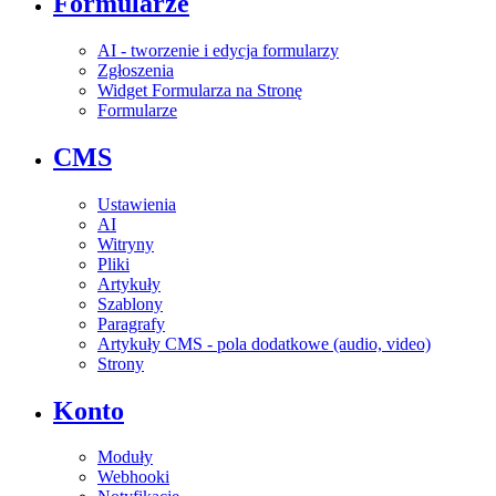
Formularze
AI - tworzenie i edycja formularzy
Zgłoszenia
Widget Formularza na Stronę
Formularze
CMS
Ustawienia
AI
Witryny
Pliki
Artykuły
Szablony
Paragrafy
Artykuły CMS - pola dodatkowe (audio, video)
Strony
Konto
Moduły
Webhooki