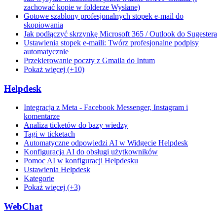
zachować kopie w folderze Wysłane)
Gotowe szablony profesjonalnych stopek e-mail do
skopiowania
Jak podłączyć skrzynkę Microsoft 365 / Outlook do Sugestera
Ustawienia stopek e-maili: Twórz profesjonalne podpisy
automatycznie
Przekierowanie poczty z Gmaila do Intum
Pokaż więcej (+10)
Helpdesk
Integracja z Meta - Facebook Messenger, Instagram i
komentarze
Analiza ticketów do bazy wiedzy
Tagi w ticketach
Automatyczne odpowiedzi AI w Widgecie Helpdesk
Konfiguracja AI do obsługi użytkowników
Pomoc AI w konfiguracji Helpdesku
Ustawienia Helpdesk
Kategorie
Pokaż więcej (+3)
WebChat