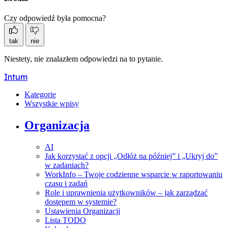
Czy odpowiedź była pomocna?
tak
nie
Niestety, nie znalazłem odpowiedzi na to pytanie.
Intum
Kategorie
Wszystkie wpisy
Organizacja
AI
Jak korzystać z opcji „Odłóż na później” i „Ukryj do”
w zadaniach?
WorkInfo – Twoje codzienne wsparcie w raportowaniu
czasu i zadań
Role i uprawnienia użytkowników – jak zarządzać
dostępem w systemie?
Ustawienia Organizacji
Lista TODO