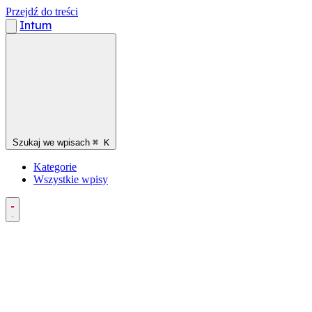
Przejdź do treści
Intum
Szukaj we wpisach
⌘
K
Kategorie
Wszystkie wpisy