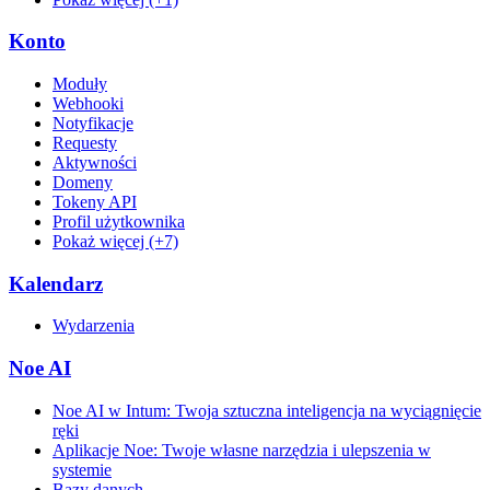
Konto
Moduły
Webhooki
Notyfikacje
Requesty
Aktywności
Domeny
Tokeny API
Profil użytkownika
Pokaż więcej (+7)
Kalendarz
Wydarzenia
Noe AI
Noe AI w Intum: Twoja sztuczna inteligencja na wyciągnięcie
ręki
Aplikacje Noe: Twoje własne narzędzia i ulepszenia w
systemie
Bazy danych