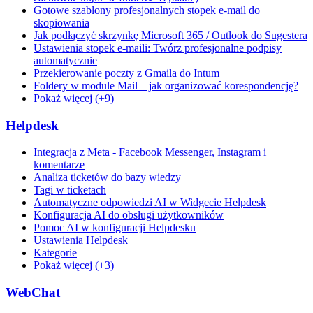
Gotowe szablony profesjonalnych stopek e-mail do
skopiowania
Jak podłączyć skrzynkę Microsoft 365 / Outlook do Sugestera
Ustawienia stopek e-maili: Twórz profesjonalne podpisy
automatycznie
Przekierowanie poczty z Gmaila do Intum
Foldery w module Mail – jak organizować korespondencję?
Pokaż więcej (+9)
Helpdesk
Integracja z Meta - Facebook Messenger, Instagram i
komentarze
Analiza ticketów do bazy wiedzy
Tagi w ticketach
Automatyczne odpowiedzi AI w Widgecie Helpdesk
Konfiguracja AI do obsługi użytkowników
Pomoc AI w konfiguracji Helpdesku
Ustawienia Helpdesk
Kategorie
Pokaż więcej (+3)
WebChat