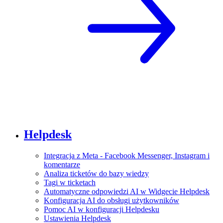
Helpdesk
Integracja z Meta - Facebook Messenger, Instagram i
komentarze
Analiza ticketów do bazy wiedzy
Tagi w ticketach
Automatyczne odpowiedzi AI w Widgecie Helpdesk
Konfiguracja AI do obsługi użytkowników
Pomoc AI w konfiguracji Helpdesku
Ustawienia Helpdesk