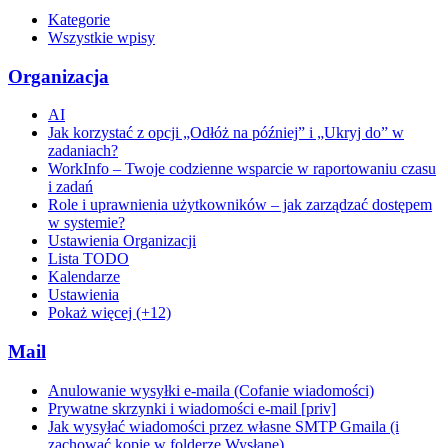
Kategorie
Wszystkie wpisy
Organizacja
AI
Jak korzystać z opcji „Odłóż na później” i „Ukryj do” w
zadaniach?
WorkInfo – Twoje codzienne wsparcie w raportowaniu czasu
i zadań
Role i uprawnienia użytkowników – jak zarządzać dostępem
w systemie?
Ustawienia Organizacji
Lista TODO
Kalendarze
Ustawienia
Pokaż więcej (+12)
Mail
Anulowanie wysyłki e-maila (Cofanie wiadomości)
Prywatne skrzynki i wiadomości e-mail [priv]
Jak wysyłać wiadomości przez własne SMTP Gmaila (i
zachować kopie w folderze Wysłane)