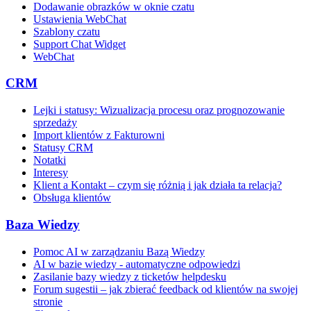
Dodawanie obrazków w oknie czatu
Ustawienia WebChat
Szablony czatu
Support Chat Widget
WebChat
CRM
Lejki i statusy: Wizualizacja procesu oraz prognozowanie
sprzedaży
Import klientów z Fakturowni
Statusy CRM
Notatki
Interesy
Klient a Kontakt – czym się różnią i jak działa ta relacja?
Obsługa klientów
Baza Wiedzy
Pomoc AI w zarządzaniu Bazą Wiedzy
AI w bazie wiedzy - automatyczne odpowiedzi
Zasilanie bazy wiedzy z ticketów helpdesku
Forum sugestii – jak zbierać feedback od klientów na swojej
stronie