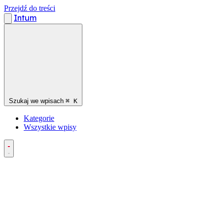
Przejdź do treści
Intum
Szukaj we wpisach
⌘
K
Kategorie
Wszystkie wpisy