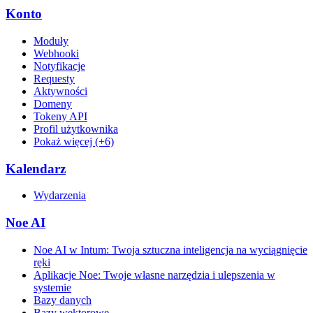
Konto
Moduły
Webhooki
Notyfikacje
Requesty
Aktywności
Domeny
Tokeny API
Profil użytkownika
Pokaż więcej (+6)
Kalendarz
Wydarzenia
Noe AI
Noe AI w Intum: Twoja sztuczna inteligencja na wyciągnięcie
ręki
Aplikacje Noe: Twoje własne narzędzia i ulepszenia w
systemie
Bazy danych
Bazy wektorowe