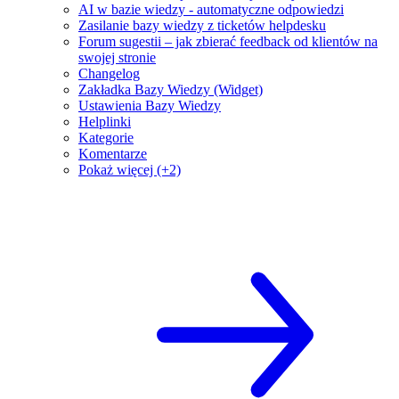
AI w bazie wiedzy - automatyczne odpowiedzi
Zasilanie bazy wiedzy z ticketów helpdesku
Forum sugestii – jak zbierać feedback od klientów na
swojej stronie
Changelog
Zakładka Bazy Wiedzy (Widget)
Ustawienia Bazy Wiedzy
Helplinki
Kategorie
Komentarze
Pokaż więcej (+2)