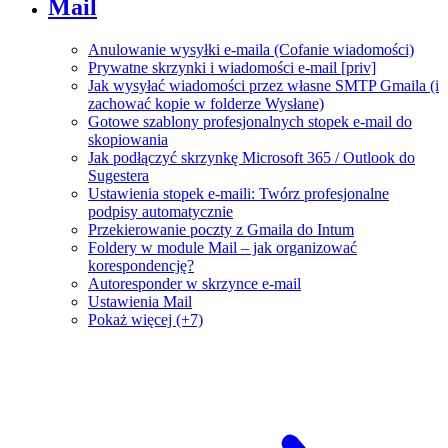
Mail
Anulowanie wysyłki e-maila (Cofanie wiadomości)
Prywatne skrzynki i wiadomości e-mail [priv]
Jak wysyłać wiadomości przez własne SMTP Gmaila (i
zachować kopie w folderze Wysłane)
Gotowe szablony profesjonalnych stopek e-mail do
skopiowania
Jak podłączyć skrzynkę Microsoft 365 / Outlook do
Sugestera
Ustawienia stopek e-maili: Twórz profesjonalne
podpisy automatycznie
Przekierowanie poczty z Gmaila do Intum
Foldery w module Mail – jak organizować
korespondencję?
Autoresponder w skrzynce e-mail
Ustawienia Mail
Pokaż więcej (+7)