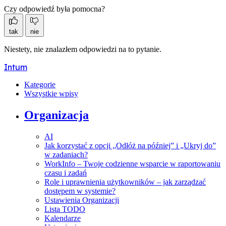
Czy odpowiedź była pomocna?
tak
nie
Niestety, nie znalazłem odpowiedzi na to pytanie.
Intum
Kategorie
Wszystkie wpisy
Organizacja
AI
Jak korzystać z opcji „Odłóż na później” i „Ukryj do”
w zadaniach?
WorkInfo – Twoje codzienne wsparcie w raportowaniu
czasu i zadań
Role i uprawnienia użytkowników – jak zarządzać
dostępem w systemie?
Ustawienia Organizacji
Lista TODO
Kalendarze