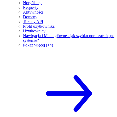
Notyfikacje
Requesty
Aktywności
Domeny
Tokeny API
Profil użytkownika
Użytkownicy
Nawigacja i Menu główne - jak szybko poruszać się po
systemie?
Pokaż więcej (+4)