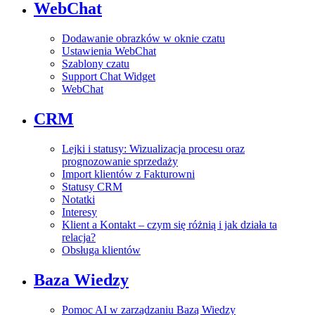
WebChat
Dodawanie obrazków w oknie czatu
Ustawienia WebChat
Szablony czatu
Support Chat Widget
WebChat
CRM
Lejki i statusy: Wizualizacja procesu oraz
prognozowanie sprzedaży
Import klientów z Fakturowni
Statusy CRM
Notatki
Interesy
Klient a Kontakt – czym się różnią i jak działa ta
relacja?
Obsługa klientów
Baza Wiedzy
Pomoc AI w zarządzaniu Bazą Wiedzy