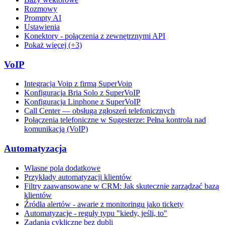
Rozmowy
Prompty AI
Ustawienia
Konektory - połączenia z zewnętrznymi API
Pokaż więcej (+3)
VoIP
Integracja Voip z firmą SuperVoip
Konfiguracja Bria Solo z SuperVoIP
Konfiguracja Linphone z SuperVoIP
Call Center — obsługa zgłoszeń telefonicznych
Połączenia telefoniczne w Sugesterze: Pełna kontrola nad
komunikacją (VoIP)
Automatyzacja
Własne pola dodatkowe
Przykłady automatyzacji klientów
Filtry zaawansowane w CRM: Jak skutecznie zarządzać bazą
klientów
Źródła alertów - awarie z monitoringu jako tickety
Automatyzacje - reguły typu "kiedy, jeśli, to"
Zadania cykliczne bez dubli