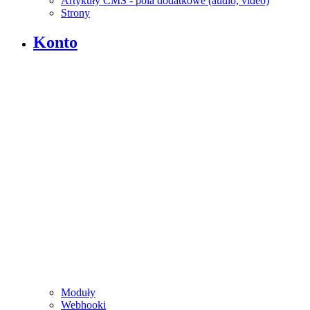
Artykuły CMS - pola dodatkowe (audio, video)
Strony
Konto
Moduły
Webhooki