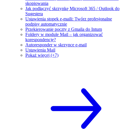
skopiowania
Jak podłączyć skrzynkę Microsoft 365 / Outlook do
Sugestera
Ustawienia stopek e-maili: Twórz profesjonalne
podpisy automatycznie
Przekierowanie poczty z Gmaila do Intum
Foldery w module Mail – jak organizować
korespondencję?
Autoresponder w skrzynce e-mail
Ustawienia Mail
Pokaż więcej (+7)