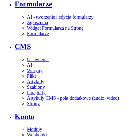
Formularze
AI - tworzenie i edycja formularzy
Zgłoszenia
Widget Formularza na Stronę
Formularze
CMS
Ustawienia
AI
Witryny
Pliki
Artykuły
Szablony
Paragrafy
Artykuły CMS - pola dodatkowe (audio, video)
Strony
Konto
Moduły
Webhooki