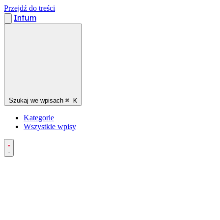
Przejdź do treści
Intum
Szukaj we wpisach
⌘
K
Kategorie
Wszystkie wpisy