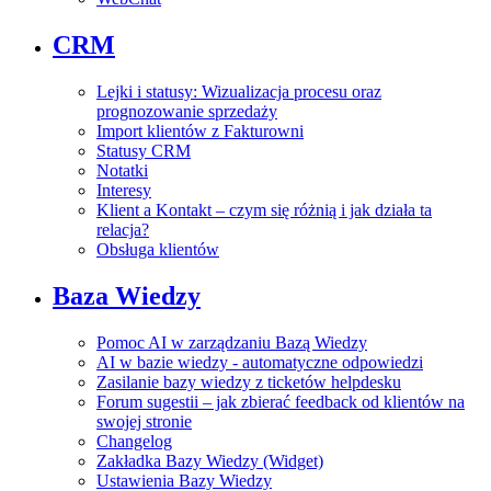
CRM
Lejki i statusy: Wizualizacja procesu oraz
prognozowanie sprzedaży
Import klientów z Fakturowni
Statusy CRM
Notatki
Interesy
Klient a Kontakt – czym się różnią i jak działa ta
relacja?
Obsługa klientów
Baza Wiedzy
Pomoc AI w zarządzaniu Bazą Wiedzy
AI w bazie wiedzy - automatyczne odpowiedzi
Zasilanie bazy wiedzy z ticketów helpdesku
Forum sugestii – jak zbierać feedback od klientów na
swojej stronie
Changelog
Zakładka Bazy Wiedzy (Widget)
Ustawienia Bazy Wiedzy