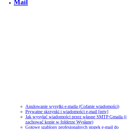
Mail
Anulowanie wysyłki e-maila (Cofanie wiadomości)
Prywatne skrzynki i wiadomości e-mail [priv]
Jak wysyłać wiadomości przez własne SMTP Gmaila (i
zachować kopie w folderze Wysłane)
Gotowe szablony profesjonalnych stopek e-mail do