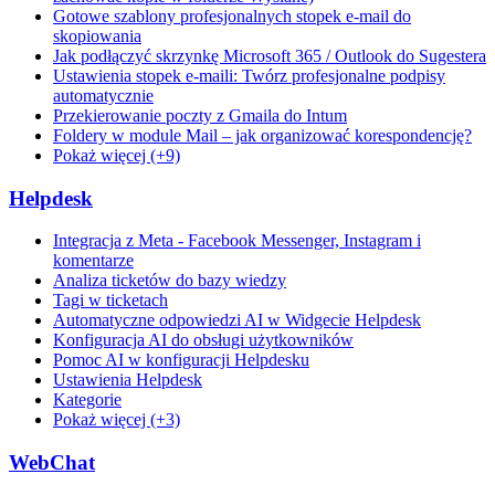
Gotowe szablony profesjonalnych stopek e-mail do
skopiowania
Jak podłączyć skrzynkę Microsoft 365 / Outlook do Sugestera
Ustawienia stopek e-maili: Twórz profesjonalne podpisy
automatycznie
Przekierowanie poczty z Gmaila do Intum
Foldery w module Mail – jak organizować korespondencję?
Pokaż więcej (+9)
Helpdesk
Integracja z Meta - Facebook Messenger, Instagram i
komentarze
Analiza ticketów do bazy wiedzy
Tagi w ticketach
Automatyczne odpowiedzi AI w Widgecie Helpdesk
Konfiguracja AI do obsługi użytkowników
Pomoc AI w konfiguracji Helpdesku
Ustawienia Helpdesk
Kategorie
Pokaż więcej (+3)
WebChat