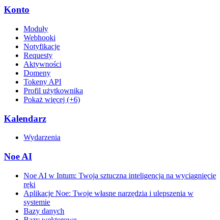
Konto
Moduły
Webhooki
Notyfikacje
Requesty
Aktywności
Domeny
Tokeny API
Profil użytkownika
Pokaż więcej (+6)
Kalendarz
Wydarzenia
Noe AI
Noe AI w Intum: Twoja sztuczna inteligencja na wyciągnięcie
ręki
Aplikacje Noe: Twoje własne narzędzia i ulepszenia w
systemie
Bazy danych
Bazy wektorowe