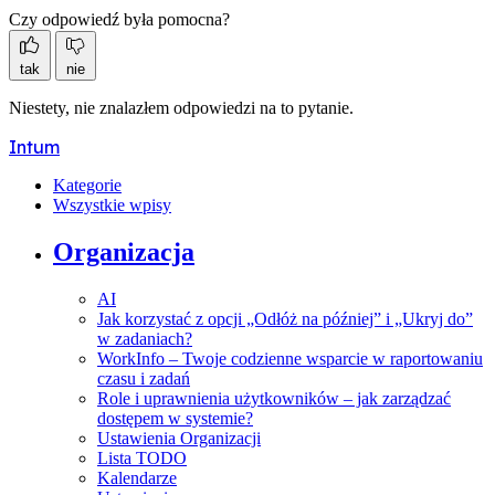
Czy odpowiedź była pomocna?
tak
nie
Niestety, nie znalazłem odpowiedzi na to pytanie.
Intum
Kategorie
Wszystkie wpisy
Organizacja
AI
Jak korzystać z opcji „Odłóż na później” i „Ukryj do”
w zadaniach?
WorkInfo – Twoje codzienne wsparcie w raportowaniu
czasu i zadań
Role i uprawnienia użytkowników – jak zarządzać
dostępem w systemie?
Ustawienia Organizacji
Lista TODO
Kalendarze