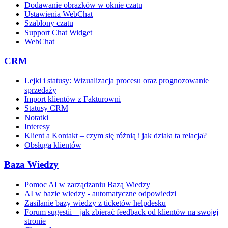
Dodawanie obrazków w oknie czatu
Ustawienia WebChat
Szablony czatu
Support Chat Widget
WebChat
CRM
Lejki i statusy: Wizualizacja procesu oraz prognozowanie
sprzedaży
Import klientów z Fakturowni
Statusy CRM
Notatki
Interesy
Klient a Kontakt – czym się różnią i jak działa ta relacja?
Obsługa klientów
Baza Wiedzy
Pomoc AI w zarządzaniu Bazą Wiedzy
AI w bazie wiedzy - automatyczne odpowiedzi
Zasilanie bazy wiedzy z ticketów helpdesku
Forum sugestii – jak zbierać feedback od klientów na swojej
stronie