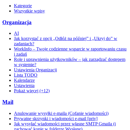
Kategorie
Wszystkie wpisy
Organizacja
AI
Jak korzystać z opcji „Odłóż na później” i „Ukryj do” w
zadaniach?
WorkInfo – Twoje codzienne wsparcie w raportowaniu czasu
i zadań
Role i uprawnienia użytkowników – jak zarządzać dostępem
w systemie?
Ustawienia Organizacji
Lista TODO
Kalendarze
Ustawienia
Pokaż więcej (+12)
Mail
Anulowanie wysyłki e-maila (Cofanie wiadomości)
Prywatne skrzynki i wiadomości e-mail [priv]
Jak wysyłać wiadomości przez własne SMTP Gmaila (i
zachować kopie w folderze Wysłane)