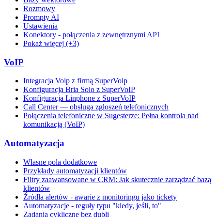
Rozmowy
Prompty AI
Ustawienia
Konektory - połączenia z zewnętrznymi API
Pokaż więcej (+3)
VoIP
Integracja Voip z firmą SuperVoip
Konfiguracja Bria Solo z SuperVoIP
Konfiguracja Linphone z SuperVoIP
Call Center — obsługa zgłoszeń telefonicznych
Połączenia telefoniczne w Sugesterze: Pełna kontrola nad
komunikacją (VoIP)
Automatyzacja
Własne pola dodatkowe
Przykłady automatyzacji klientów
Filtry zaawansowane w CRM: Jak skutecznie zarządzać bazą
klientów
Źródła alertów - awarie z monitoringu jako tickety
Automatyzacje - reguły typu "kiedy, jeśli, to"
Zadania cykliczne bez dubli