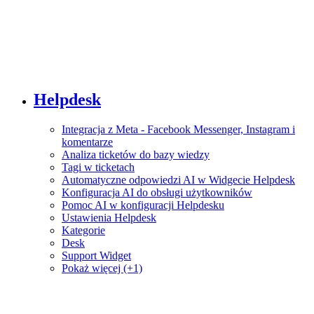
Helpdesk
Integracja z Meta - Facebook Messenger, Instagram i
komentarze
Analiza ticketów do bazy wiedzy
Tagi w ticketach
Automatyczne odpowiedzi AI w Widgecie Helpdesk
Konfiguracja AI do obsługi użytkowników
Pomoc AI w konfiguracji Helpdesku
Ustawienia Helpdesk
Kategorie
Desk
Support Widget
Pokaż więcej (+1)