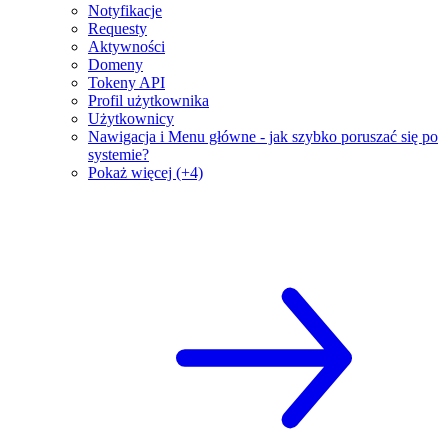
Notyfikacje
Requesty
Aktywności
Domeny
Tokeny API
Profil użytkownika
Użytkownicy
Nawigacja i Menu główne - jak szybko poruszać się po
systemie?
Pokaż więcej (+4)