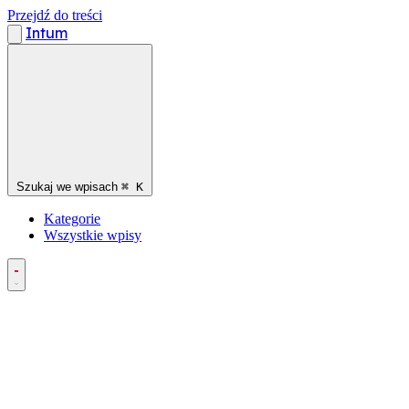
Przejdź do treści
Intum
Szukaj we wpisach
⌘
K
Kategorie
Wszystkie wpisy