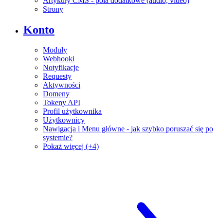
Artykuły CMS - pola dodatkowe (audio, video)
Strony
Konto
Moduły
Webhooki
Notyfikacje
Requesty
Aktywności
Domeny
Tokeny API
Profil użytkownika
Użytkownicy
Nawigacja i Menu główne - jak szybko poruszać się po
systemie?
Pokaż więcej (+4)