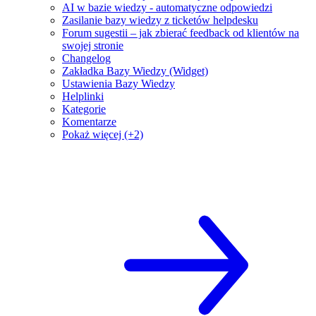
AI w bazie wiedzy - automatyczne odpowiedzi
Zasilanie bazy wiedzy z ticketów helpdesku
Forum sugestii – jak zbierać feedback od klientów na
swojej stronie
Changelog
Zakładka Bazy Wiedzy (Widget)
Ustawienia Bazy Wiedzy
Helplinki
Kategorie
Komentarze
Pokaż więcej (+2)