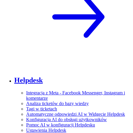
Helpdesk
Integracja z Meta - Facebook Messenger, Instagram i
komentarze
Analiza ticketów do bazy wiedzy
Tagi w ticketach
Automatyczne odpowiedzi AI w Widgecie Helpdesk
Konfiguracja AI do obsługi użytkowników
Pomoc AI w konfiguracji Helpdesku
Ustawienia Helpdesk