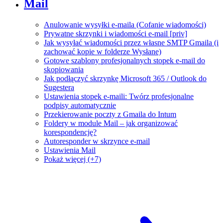
Mail
Anulowanie wysyłki e-maila (Cofanie wiadomości)
Prywatne skrzynki i wiadomości e-mail [priv]
Jak wysyłać wiadomości przez własne SMTP Gmaila (i
zachować kopie w folderze Wysłane)
Gotowe szablony profesjonalnych stopek e-mail do
skopiowania
Jak podłączyć skrzynkę Microsoft 365 / Outlook do
Sugestera
Ustawienia stopek e-maili: Twórz profesjonalne
podpisy automatycznie
Przekierowanie poczty z Gmaila do Intum
Foldery w module Mail – jak organizować
korespondencję?
Autoresponder w skrzynce e-mail
Ustawienia Mail
Pokaż więcej (+7)