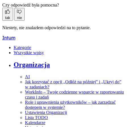
Czy odpowiedź była pomocna?
tak
nie
Niestety, nie znalazłem odpowiedzi na to pytanie.
Intum
Kategorie
Wszystkie wpisy
Organizacja
AI
Jak korzystać z opcji „Odłóż na później” i „Ukryj do”
w zadaniach?
WorkInfo – Twoje codzienne wsparcie w raportowaniu
czasu i zadań
Role i uprawnienia użytkowników – jak zarządzać
dostępem w systemie?
Ustawienia Organizacji
Lista TODO
Kalendarze