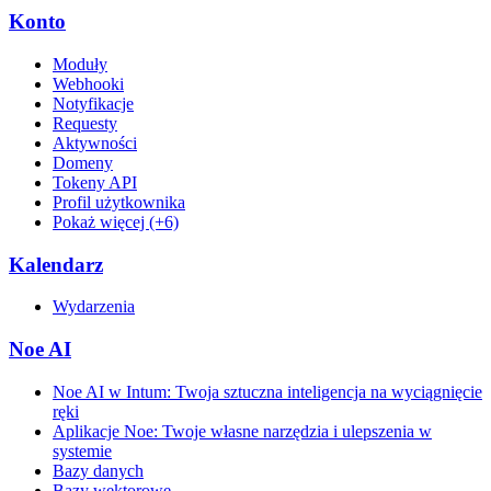
Konto
Moduły
Webhooki
Notyfikacje
Requesty
Aktywności
Domeny
Tokeny API
Profil użytkownika
Pokaż więcej (+6)
Kalendarz
Wydarzenia
Noe AI
Noe AI w Intum: Twoja sztuczna inteligencja na wyciągnięcie
ręki
Aplikacje Noe: Twoje własne narzędzia i ulepszenia w
systemie
Bazy danych
Bazy wektorowe