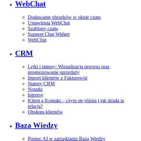
WebChat
Dodawanie obrazków w oknie czatu
Ustawienia WebChat
Szablony czatu
Support Chat Widget
WebChat
CRM
Lejki i statusy: Wizualizacja procesu oraz
prognozowanie sprzedaży
Import klientów z Fakturowni
Statusy CRM
Notatki
Interesy
Klient a Kontakt – czym się różnią i jak działa ta
relacja?
Obsługa klientów
Baza Wiedzy
Pomoc AI w zarządzaniu Bazą Wiedzy