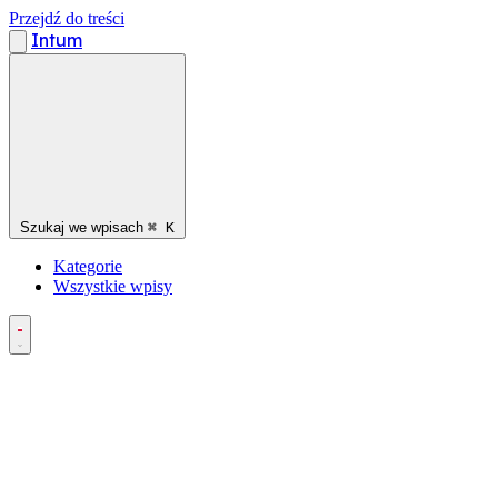
Przejdź do treści
Intum
Szukaj we wpisach
⌘
K
Kategorie
Wszystkie wpisy