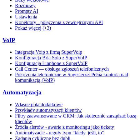
Rozmowy
Prompty AI
Ustawienia
Konektory - połączenia z zewnętrznymi API
Pokaż więcej (+3)
VoIP
Integracja Voip z firmą SuperVoip
Konfiguracja Bria Solo z SuperVoIP
Konfiguracja Linphone z SuperVoIP
Call Center — obsługa zgłoszeń telefonicznych
Połączenia telefoniczne w Sugesterze: Pełna kontrola nad
komunikacją (VoIP)
Automatyzacja
Własne pola dodatkowe
Przykłady automatyzacji klientów
Filtry zaawansowane w CRM: Jak skutecznie zarządzać bazą
klientów
Źródła alertów - awarie z monitoringu jako tickety
Automatyzacje - reguły typu "kiedy, jeśli, to"
Zadania cykliczne bez dubli