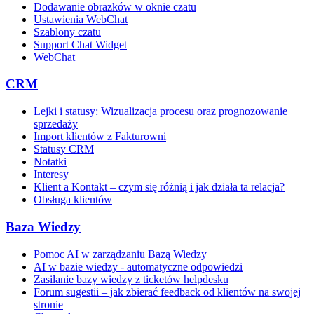
Dodawanie obrazków w oknie czatu
Ustawienia WebChat
Szablony czatu
Support Chat Widget
WebChat
CRM
Lejki i statusy: Wizualizacja procesu oraz prognozowanie
sprzedaży
Import klientów z Fakturowni
Statusy CRM
Notatki
Interesy
Klient a Kontakt – czym się różnią i jak działa ta relacja?
Obsługa klientów
Baza Wiedzy
Pomoc AI w zarządzaniu Bazą Wiedzy
AI w bazie wiedzy - automatyczne odpowiedzi
Zasilanie bazy wiedzy z ticketów helpdesku
Forum sugestii – jak zbierać feedback od klientów na swojej
stronie