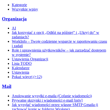
Kategorie
Wszystkie wpisy
Organizacja
AI
Jak korzystać z opcji „Odłóż na później” i „Ukryj do” w
zadaniach?
WorkInfo – Twoje codzienne wsparcie w raportowaniu czasu
i zadań
Role i uprawnienia użytkowników – jak zarządzać dostępem
w systemie?
Ustawienia Organizacji
Lista TODO
Kalendarze
Ustawienia
Pokaż więcej (+12)
Mail
Anulowanie wysyłki e-maila (Cofanie wiadomości)
Prywatne skrzynki i wiadomości e-mail [priv]
Jak wysyłać wiadomości przez własne SMTP Gmaila (i
zachować kopie w folderze Wysłane)