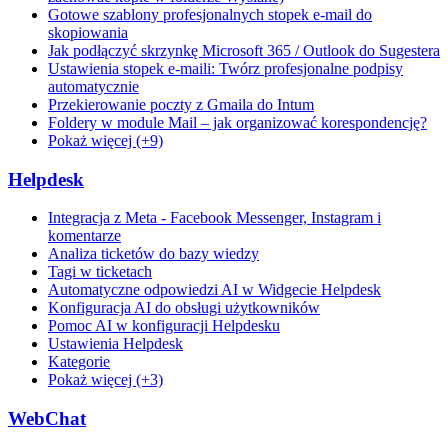
Gotowe szablony profesjonalnych stopek e-mail do
skopiowania
Jak podłączyć skrzynkę Microsoft 365 / Outlook do Sugestera
Ustawienia stopek e-maili: Twórz profesjonalne podpisy
automatycznie
Przekierowanie poczty z Gmaila do Intum
Foldery w module Mail – jak organizować korespondencję?
Pokaż więcej (+9)
Helpdesk
Integracja z Meta - Facebook Messenger, Instagram i
komentarze
Analiza ticketów do bazy wiedzy
Tagi w ticketach
Automatyczne odpowiedzi AI w Widgecie Helpdesk
Konfiguracja AI do obsługi użytkowników
Pomoc AI w konfiguracji Helpdesku
Ustawienia Helpdesk
Kategorie
Pokaż więcej (+3)
WebChat