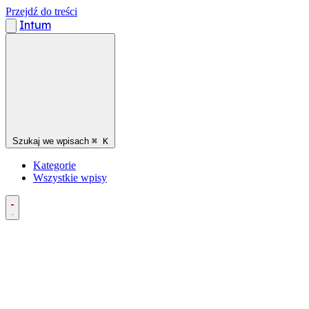
Przejdź do treści
Intum
Szukaj we wpisach
⌘
K
Kategorie
Wszystkie wpisy