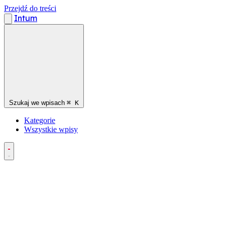
Przejdź do treści
Intum
Szukaj we wpisach
⌘
K
Kategorie
Wszystkie wpisy