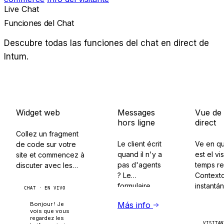
Live Chat
Funciones del Chat
Descubre todas las funciones del chat en direct de
Intum.
Widget web
Messages
Vue de
hors ligne
direct
Collez un fragment
Le client écrit
Ve en q
de code sur votre
quand il n'y a
est el vi
site et commencez à
pas d'agents
temps re
discuter avec les
? Le
Context
visiteurs en temps
formulaire
instantá
réel.
CHAT · EN VIVO
hors ligne
Más info
Bonjour ! Je
collecte les
vois que vous
messages
regardez les
VISITAN