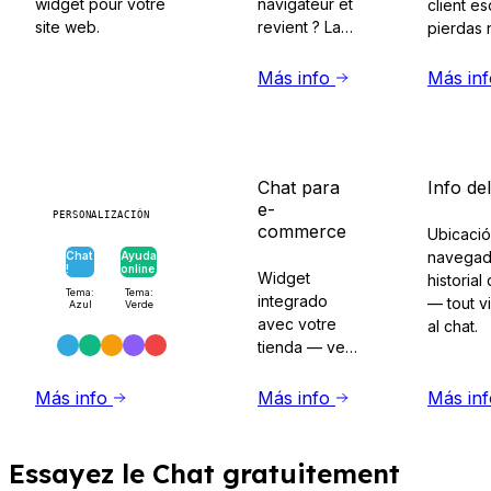
widget pour votre
navigateur et
client es
site web.
revient ? La
pierdas 
conversation
moissag
attend là où il
Más info
Más in
l'a laissée.
Chat para
Info del
e-
PERSONALIZACIÓN
commerce
Ubicació
navegad
Chat
Ayuda
!
online
Widget
historial 
Tema:
Tema:
integrado
— tout vi
Azul
Verde
avec votre
al chat.
tienda — ve
el carrito y
pedidos del
Más info
Más info
Más in
client durante
el chat.
Essayez le Chat gratuitement