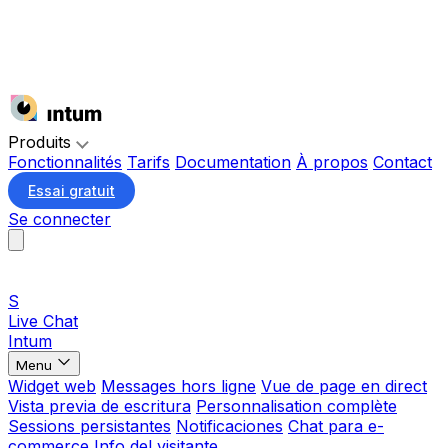
Produits
Fonctionnalités
Tarifs
Documentation
À propos
Contact
Essai gratuit
Se connecter
S
Live Chat
Intum
Menu
Widget web
Messages hors ligne
Vue de page en direct
Vista previa de escritura
Personnalisation complète
Sessions persistantes
Notificaciones
Chat para e-
commerce
Info del visitante