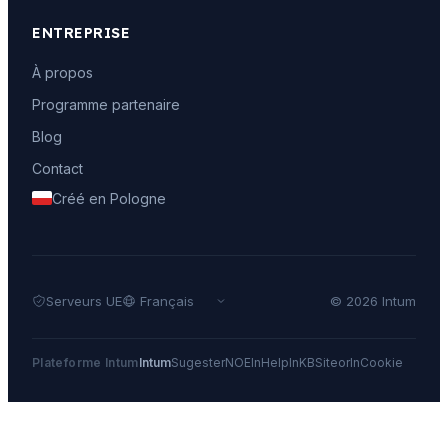
ENTREPRISE
À propos
Programme partenaire
Blog
Contact
Créé en Pologne
Serveurs UE
© 2026 Intum
Plateforme Intum
Intum
Sugester
NOE
InHelp
InKB
Siteor
InCookie