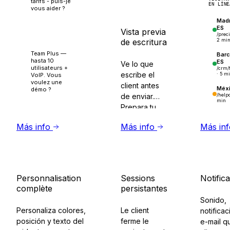
tarifs - puis-je
dans votre
EN LÍNE
vous aider ?
boite de
Madr
Sí — somos 8
réception.
ES
Vista previa
personas.
/preci
Quel plan ?
de escritura
2 mi
Team Plus —
Barc
hasta 10
ES
Ve lo que
utilisateurs +
/crm/
escribe el
· 5 m
VoIP. Vous
voulez une
client antes
Méx
démo ?
de enviar.
/help
min
Prepara tu
réponse con
Más info
Más info
Más in
anticipación.
Personnalisation
Sessions
Notific
complète
persistantes
Sonido,
Personaliza colores,
Le client
notifica
posición y texto del
ferme le
e-mail q