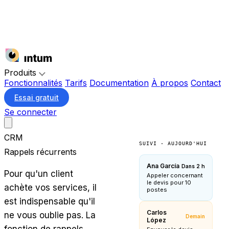
Produits
Fonctionnalités
Tarifs
Documentation
À propos
Contact
Essai gratuit
Se connecter
CRM
SUIVI · AUJOURD'HUI
Rappels récurrents
Ana García
Dans 2 h
Pour qu'un client
Appeler concernant
le devis pour 10
achète vos services, il
postes
est indispensable qu'il
Carlos
ne vous oublie pas. La
Demain
López