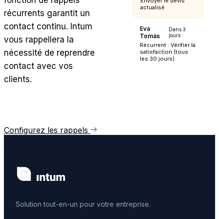
fonction de rappels
Envoyer le devis
actualisé
récurrents garantit un
contact continu. Intum
Eva
Dans 3
Tomás
jours
vous rappellera la
Récurrent : Vérifier la
nécessité de reprendre
satisfaction (tous
les 30 jours)
contact avec vos
clients.
Configurez les rappels
Solution tout-en-un pour votre entreprise.