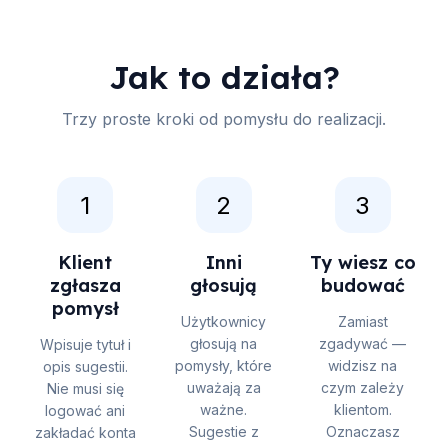
Jak to działa?
Trzy proste kroki od pomysłu do realizacji.
1
2
3
Klient
Inni
Ty wiesz co
zgłasza
głosują
budować
pomysł
Użytkownicy
Zamiast
głosują na
zgadywać —
Wpisuje tytuł i
pomysły, które
widzisz na
opis sugestii.
uważają za
czym zależy
Nie musi się
ważne.
klientom.
logować ani
Sugestie z
Oznaczasz
zakładać konta