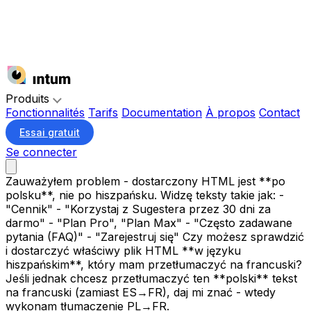
Produits
Fonctionnalités
Tarifs
Documentation
À propos
Contact
Essai gratuit
Se connecter
Zauważyłem problem - dostarczony HTML jest **po
polsku**, nie po hiszpańsku. Widzę teksty takie jak: -
"Cennik" - "Korzystaj z Sugestera przez 30 dni za
darmo" - "Plan Pro", "Plan Max" - "Często zadawane
pytania (FAQ)" - "Zarejestruj się" Czy możesz sprawdzić
i dostarczyć właściwy plik HTML **w języku
hiszpańskim**, który mam przetłumaczyć na francuski?
Jeśli jednak chcesz przetłumaczyć ten **polski** tekst
na francuski (zamiast ES→FR), daj mi znać - wtedy
wykonam tłumaczenie PL→FR.