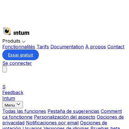
Produits
Fonctionnalités
Tarifs
Documentation
À propos
Contact
Essai gratuit
Se connecter
S
Feedback
Intum
Menu
Todas las funciones
Pestaña de sugerencias
Comment
ca fonctionne
Personalización del aspecto
Opciones de
privacidad
Notificaciones por email
Opciones de
votación
Usuarios
Versiones de idiomas
Pruebas beta