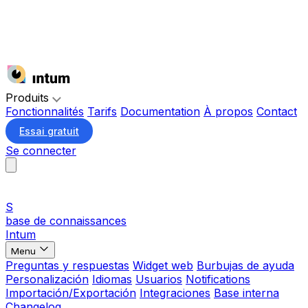
Produits
Fonctionnalités
Tarifs
Documentation
À propos
Contact
Essai gratuit
Se connecter
S
base de connaissances
Intum
Menu
Preguntas y respuestas
Widget web
Burbujas de ayuda
Personalización
Idiomas
Usuarios
Notifications
Importación/Exportación
Integraciones
Base interna
Changelog