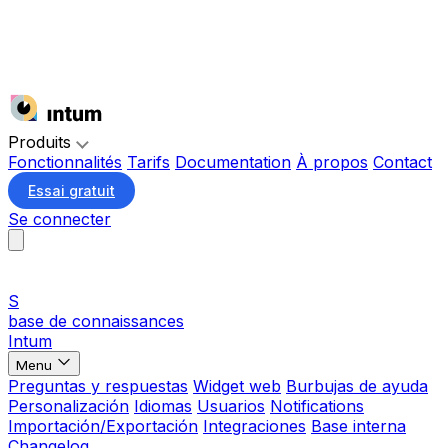
Produits
Fonctionnalités
Tarifs
Documentation
À propos
Contact
Essai gratuit
Se connecter
S
base de connaissances
Intum
Menu
Preguntas y respuestas
Widget web
Burbujas de ayuda
Personalización
Idiomas
Usuarios
Notifications
Importación/Exportación
Integraciones
Base interna
Changelog