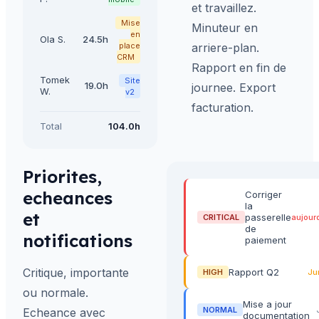
et travaillez.
Mise
Minuteur en
en
Ola S.
24.5h
place
arriere-plan.
CRM
Rapport en fin de
Tomek
Site
19.0h
journee. Export
W.
v2
facturation.
Total
104.0h
Priorites,
echeances
Corriger
la
et
passerelle
CRITICAL
aujour
de
notifications
paiement
Critique, importante
Rapport Q2
HIGH
Ju
ou normale.
Mise a jour
NORMAL
Echeance avec
documentation