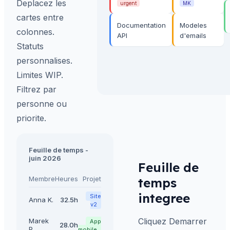
Deplacez les
urgent
MK
cartes entre
Documentation
Modeles
colonnes.
API
d'emails
Statuts
personnalises.
Limites WIP.
Filtrez par
personne ou
priorite.
Feuille de temps -
juin 2026
Feuille de
Membre
Heures
Projet
temps
integree
Site
Anna K.
32.5h
v2
Cliquez Demarrer
Marek
App
28.0h
P.
mobile