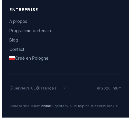
ENTREPRISE
À propos
Programme partenaire
Blog
Contact
Créé en Pologne
Serveurs UE
© 2026 Intum
Plateforme Intum
Intum
Sugester
NOE
InHelp
InKB
Siteor
InCookie