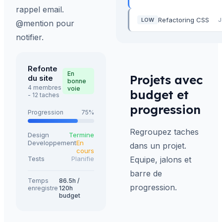
rappel email.
Refactoring CSS
LOW
J
@mention pour
notifier.
Refonte
En
Projets avec
du site
bonne
4 membres
voie
budget et
- 12 taches
progression
Progression
75%
Regroupez taches
Design
Termine
Developpement
En
dans un projet.
cours
Tests
Planifie
Equipe, jalons et
barre de
Temps
86.5h /
progression.
enregistre
120h
budget