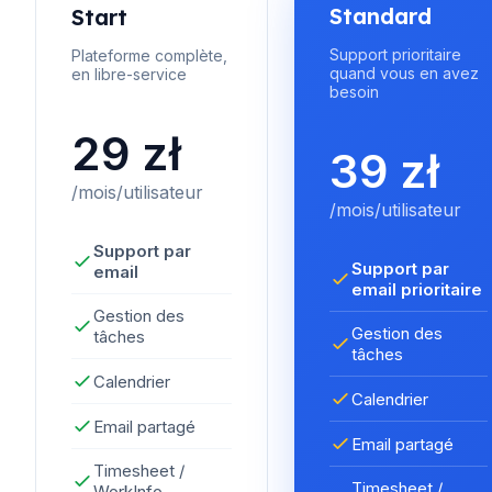
Standard
Start
Support prioritaire
Plateforme complète,
quand vous en avez
en libre-service
besoin
29 zł
39 zł
/mois/utilisateur
/mois/utilisateur
Support par
Support par
email
email prioritaire
Gestion des
Gestion des
tâches
tâches
Calendrier
Calendrier
Email partagé
Email partagé
Timesheet /
Timesheet /
WorkInfo