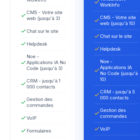
WorkInfo
CMS - Votre site
CMS - Votre site
web (jusqu'à 3)
web (jusqu'à 10)
Chat sur le site
Chat sur le site
Helpdesk
Helpdesk
Noe -
Noe -
Applications IA No
Applications IA
Code (jusqu'à 3)
No Code (jusqu'à
10)
CRM - jusqu'à 1
000 contacts
CRM - jusqu'à 5
000 contacts
Gestion des
commandes
Gestion des
commandes
VoIP
VoIP
Formulaires