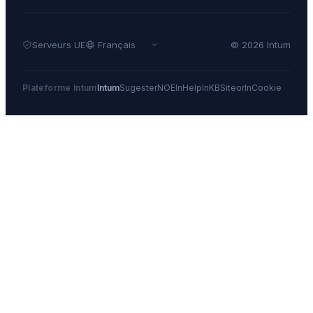
Serveurs UE
© 2026 Intum
Plateforme Intum
Intum
Sugester
NOE
InHelp
InKB
Siteor
InCookie