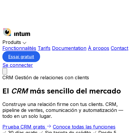
Produits
Fonctionnalités
Tarifs
Documentation
À propos
Contact
Essai gratuit
Se connecter
CRM
Gestión de relaciones con clients
El
más sencillo del mercado
CRM
Construye una relación firme con tus clients. CRM,
pipeline de ventes, comunicación y automatización —
todo en un solo lugar.
Prueba CRM gratis
Conoce todas las funciones
30 días gratis
Sin tarjeta de crédito
Desde 5